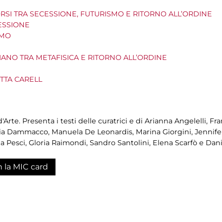
RSI TRA SECESSIONE, FUTURISMO E RITORNO ALL’ORDINE
ESSIONE
SMO
IANO TRA METAFISICA E RITORNO ALL’ORDINE
TTA CARELL
Arte. Presenta i testi delle curatrici e di Arianna Angelelli, F
 Gaia Dammacco, Manuela De Leonardis, Marina Giorgini, Jennifer
ia Pesci, Gloria Raimondi, Sandro Santolini, Elena Scarfò e Dani
n la MIC card