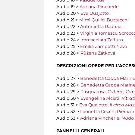
Audio 18 >
Pasquarosa
Audio 19 >
Adriana Pincherle
Audio 20 >
Eva Quajotto
Audio 21 >
Mimì Quilici Buzzacchi
Audio 22 >
Antonietta Raphaël
Audio 23 >
Virginia Tomescu Scrocc
Audio 24 >
Immacolata Zaffuto
Audio 25 >
Emilia Zampetti Nava
Audio 26 >
Růžena Zátková
DESCRIZIONI OPERE PER
L’ACCES
Audio 27 >
Benedetta Cappa Marine
Audio 28 >
Benedetta Cappa Marinet
Audio 29 >
Pasquarosa,
Cabine, Cap
Audio 30 >
Evangelina Alciati,
Ritrat
Audio 31 >
Eva Quajotto,
Il circo Ma
Audio 32 >
Leonetta Cecchi Pieracin
Audio 33 >
Adriana Pincherle,
Nudo 
PANNELLI GENERALI