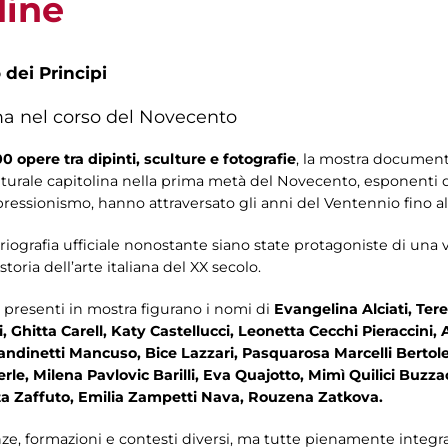
dine
 dei Principi
oma nel corso del Novecento
0 opere tra dipinti, sculture e fotografie
, la mostra document
a culturale capitolina nella prima metà del Novecento, esponenti
pressionismo, hanno attraversato gli anni del Ventennio fino 
oriografia ufficiale nonostante siano state protagoniste di una 
toria dell’arte italiana del XX secolo.
li presenti in mostra figurano i nomi di
Evangelina Alciati, Ter
 Ghitta Carell, Katy Castellucci, Leonetta Cecchi Pieraccini
Grandinetti Mancuso, Bice Lazzari, Pasquarosa Marcelli Bertol
rle, Milena Pavlovic Barilli, Eva Quajotto, Mimì Quilici Buzz
a Zaffuto, Emilia Zampetti Nava, Rouzena Zatkova.
, formazioni e contesti diversi, ma tutte pienamente integrat