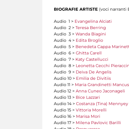
BIOGRAFIE ARTISTE
(voci narrant
Audio 1 >
Evangelina Alciati
Audio 2 >
Teresa Berring
Audio 3 >
Wanda Biagini
Audio 4 >
Edita Broglio
Audio 5 >
Benedeta Cappa Marinett
Audio 6 >
Ghitta Carell
Audio 7 >
Katy Castellucci
Audio 8 >
Leonetta Cecchi Pieraccin
Audio 9 >
Deiva De Angelis
Audio 10 >
Emilia de Divitiis
Audio 11 >
Maria Grandinetti Mancu
Audio 12 >
Anna Cuneo Jaconageli
Audio 13 >
Bice Lazzari
Audio 14 >
Costanza (Tina) Mennyey
Audio 15 >
Vittoria Morelli
Audio 16 >
Marisa Mori
Audio 17 >
Milena Pavlovic Barilli