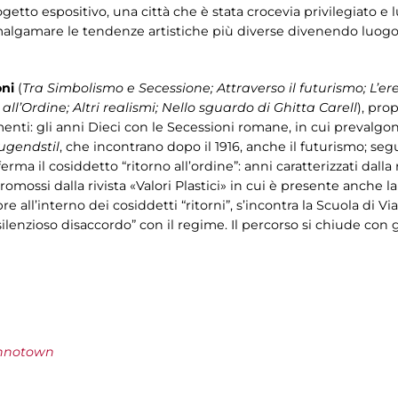
getto espositivo, una città che è stata crocevia privilegiato e 
lgamare le tendenze artistiche più diverse divenendo luogo n
oni
(
Tra Simbolismo e Secessione; Attraverso il futurismo; L’er
ll’Ordine; Altri realismi; Nello sguardo di Ghitta Carell
), pro
nti: gli anni Dieci con le Secessioni romane, in cui prevalgon
jugendstil
, che incontrano dopo il 1916, anche il futurismo; s
erma il cosiddetto “ritorno all’ordine”: anni caratterizzati dalla
ossi dalla rivista «Valori Plastici» in cui è presente anche la m
e all’interno dei cosiddetti “ritorni”, s’incontra la Scuola di 
ilenzioso disaccordo” con il regime. Il percorso si chiude con
hnotown