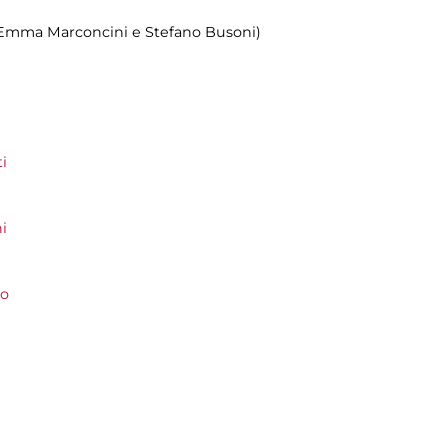
i Emma Marconcini e Stefano Busoni)
i
i
so