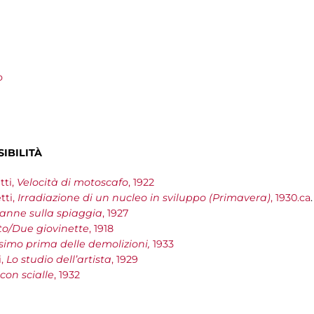
o
SIBILITÀ
tti,
Velocità di motoscafo
, 1922
ti,
Irradiazione di un nucleo in sviluppo (Primavera)
, 1930.ca
.
anne sulla spiaggia
, 1927
to/Due giovinette
, 1918
ssimo prima delle demolizioni,
1933
i,
Lo studio dell’artista
, 1929
con scialle
, 1932