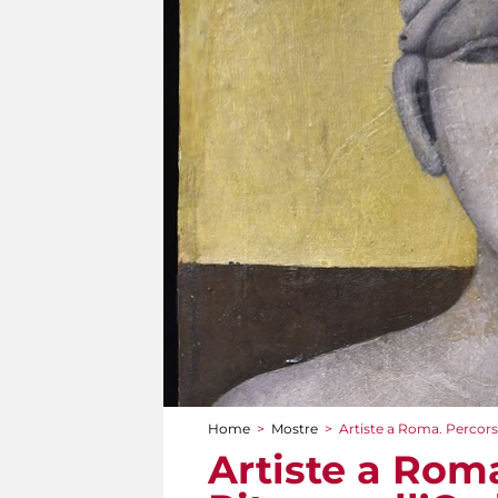
Home
>
Mostre
>
Artiste a Roma. Percorsi
Tu sei qui
Artiste a Roma