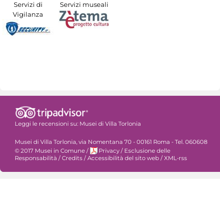
Servizi di
Servizi museali
Vigilanza
Leggi le recensioni su:
Musei di Villa Torlonia
Musei di Villa Torlonia, via Nomentana 70 - 00161 Roma - Tel. 060608
© 2017 Musei in Comune
/
Privacy
/
Esclusione delle
Responsabilità
/
Credits
/
Accessibilità del sito web
/
XML-rss