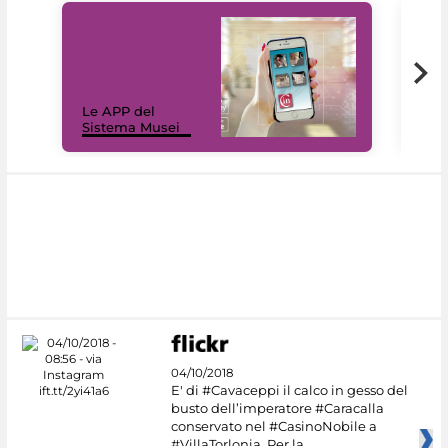
Il 
Le APP del
Mus
Sistema Musei
net
04/10/2018
E' di #Cavaceppi il calco in gesso del
busto dell’imperatore #Caracalla
conservato nel #CasinoNobile a
#VillaTorlonia. Per la