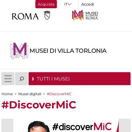
Acquista
Accedi
MUSEI DI VILLA TORLONIA
TUTTI I MUSEI
Home
>
Musei digitali
>
#DiscoverMiC
Tu sei qui
#DiscoverMiC