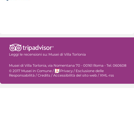
Leggi le recensioni su:
Musei di Villa Torlonia
Musei di Villa Torlonia, via Nomentana 70 - 00161 Roma - Tel. 060608
© 2017 Musei in Comune
/
Privacy
/
Esclusione delle
Responsabilità
/
Credits
/
Accessibilità del sito web
/
XML-rss