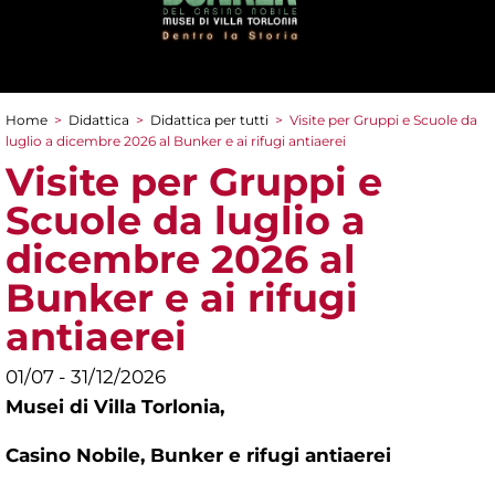
Home
>
Didattica
>
Didattica per tutti
>
Visite per Gruppi e Scuole da
Tu sei qui
luglio a dicembre 2026 al Bunker e ai rifugi antiaerei
Visite per Gruppi e
Scuole da luglio a
dicembre 2026 al
Bunker e ai rifugi
antiaerei
01/07 - 31/12/2026
Musei di Villa Torlonia,
Casino Nobile, Bunker e rifugi antiaerei