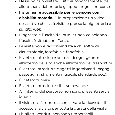
Nessuno può visitare il sito autonomamente, né
allontanarsi dal proprio gruppo lungo il percorso.
Il sito non è accessibile per le persone con
disabilità motoria.
È in preparazione un video
descrittivo che sarà visibile presso la biglietteria e
sul sito web.
L’ingresso e l’uscita del bunker non coincidono.
L’uscita è situata nel Parco.
La visita non è raccomandata a chi soffre di
claustrofobia, fotofobia e fonofobia.
È vietato introdurre animali di ogni genere
all’interno del sito anche all’interno dei trasportini.
È vietato introdurre oggetti ingombranti (bagagli,
passeggini, strumenti musicali, stendardi, ecc.).
È vietato fumare.
È vietato introdurre cibi e/o bevande.
All’interno del percorso non sono presenti servizi
igienici.
Il visitatore è tenuto a conservare la ricevuta di
accesso alla visita per tutta la durata della visita.
I biglietti venduti non sono rimborsabili.