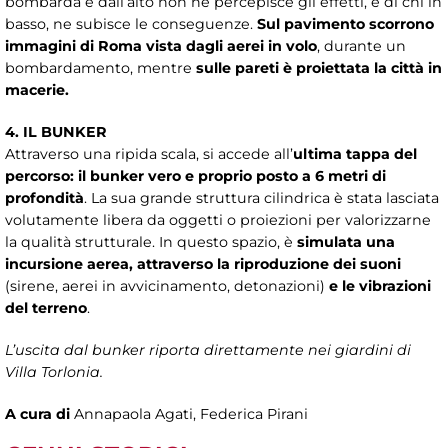
bombarda e dall’alto non ne percepisce gli effetti, e di chi in
basso, ne subisce le conseguenze.
Sul pavimento scorrono
immagini di Roma vista dagli aerei in volo
, durante un
bombardamento, mentre
sulle pareti è proiettata la città in
macerie.
4. IL BUNKER
Attraverso una ripida scala, si accede all’
ultima tappa del
percorso: il bunker vero e proprio posto a 6 metri di
profondità
. La sua grande struttura cilindrica è stata lasciata
volutamente libera da oggetti o proiezioni per valorizzarne
la qualità strutturale. In questo spazio, è
simulata una
incursione aerea, attraverso la riproduzione dei suoni
(sirene, aerei in avvicinamento, detonazioni)
e le vibrazioni
del terreno
.
L’uscita dal bunker riporta direttamente nei giardini di
Villa Torlonia.
A cura di
Annapaola Agati, Federica Pirani