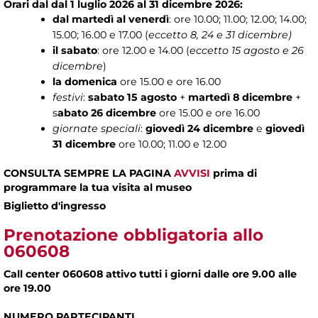
Orari dal
dal 1 luglio 2026 al 31 dicembre 2026:
dal martedì al venerdì
: ore 10.00; 11.00; 12.00; 14.00;
15.00; 16.00 e 17.00 (
eccetto
8, 24 e 31 dicembre)
il sabato
: ore 12.00 e 14.00 (
eccetto 15 agosto e 26
dicembre
)
la domenica
ore 15.00 e ore 16.00
festivi
:
sabato 15 agosto
+
martedì 8 dicembre
+
s
abato 26 dicembre
ore 15.00 e ore 16.00
giornate speciali
:
giovedì 24 dicembre
e
giovedì
31 dicembre
ore 10.00; 11.00 e 12.00
CONSULTA SEMPRE LA PAGINA
AVVISI
prima di
programmare la tua visita al museo
Biglietto d'ingresso
Prenotazione obbligatoria allo
060608
Call center 060608 attivo tutti i giorni dalle ore 9.00 alle
ore 19.00
NUMERO PARTECIPANTI