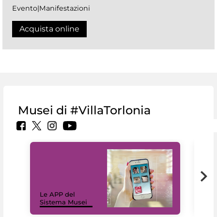
Evento|Manifestazioni
Acquista online
Musei di #VillaTorlonia
Il 
Le APP del
Mus
Sistema Musei
net