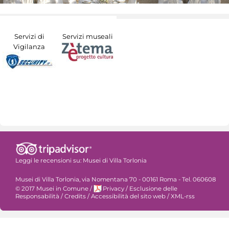
Servizi di
Servizi museali
Vigilanza
Leggi le recensioni su:
Musei di Villa Torlonia
Musei di Villa Torlonia, via Nomentana 70 - 00161 Roma - Tel. 060608
© 2017 Musei in Comune
/
Privacy
/
Esclusione delle
Responsabilità
/
Credits
/
Accessibilità del sito web
/
XML-rss