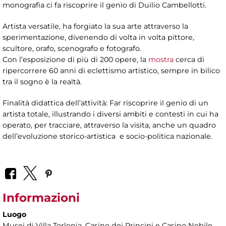
monografia ci fa riscoprire il genio di Duilio Cambellotti.
Artista versatile, ha forgiato la sua arte attraverso la
sperimentazione, divenendo di volta in volta pittore,
scultore, orafo, scenografo e fotografo.
Con l’esposizione di più di 200 opere, la
mostra
cerca di
ripercorrere 60 anni di eclettismo artistico, sempre in bilico
tra il sogno è la realtà.
Finalità didattica dell’attività: Far riscoprire il genio di un
artista totale, illustrando i diversi ambiti e contesti in cui ha
operato, per tracciare, attraverso la visita, anche un quadro
dell’evoluzione storico-artistica e socio-politica nazionale.
Informazioni
Luogo
Musei di Villa Torlonia
, Casino dei Principi e Casino Nobile