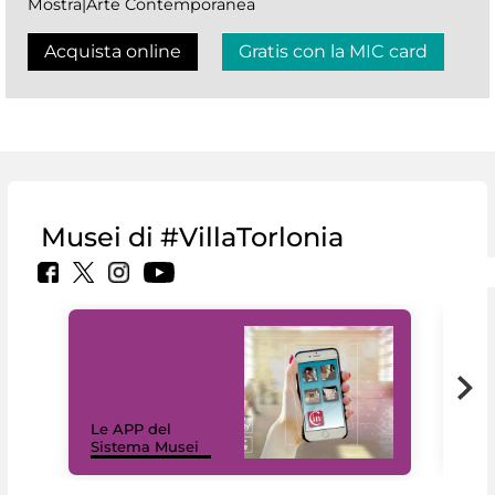
Mostra|Arte Contemporanea
Acquista online
Gratis con la MIC card
Musei di #VillaTorlonia
Il 
Le APP del
Mus
Sistema Musei
net