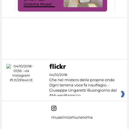
Sistema Musei
net
04/10/2018
Che nel mistero delle proprie onde
Ogni terrena voce fa naufragio. -
Giuseppe Ungaretti Buongiorno dal
#MuseoBarracco
museiincomuneroma