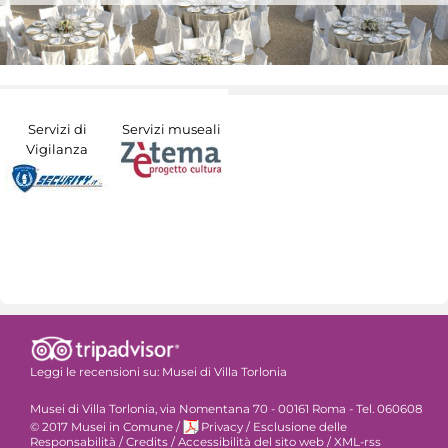
Servizi di
Servizi museali
Vigilanza
Leggi le recensioni su:
Musei di Villa Torlonia
Musei di Villa Torlonia, via Nomentana 70 - 00161 Roma - Tel. 060608
© 2017 Musei in Comune
/
Privacy
/
Esclusione delle
Responsabilità
/
Credits
/
Accessibilità del sito web
/
XML-rss