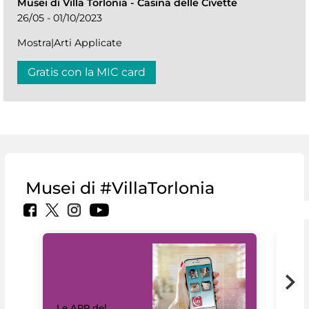
Musei di Villa Torlonia
-
Casina delle Civette
26/05 - 01/10/2023
Mostra|Arti Applicate
Gratis con la MIC card
Musei di #VillaTorlonia
Il 
Le APP del
Mus