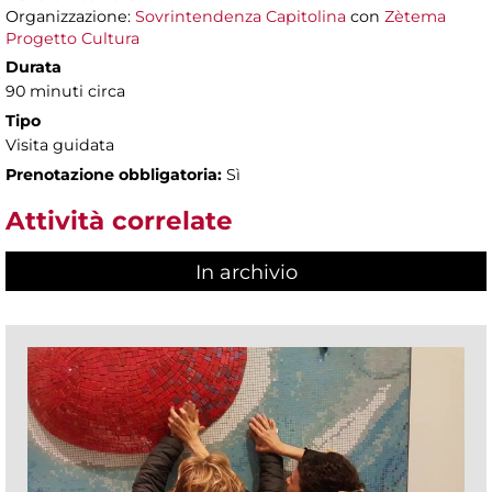
Organizzazione:
Sovrintendenza Capitolina
con
Zètema
Progetto Cultura
Durata
90 minuti circa
Tipo
Visita guidata
Prenotazione obbligatoria:
Sì
Attività correlate
In archivio