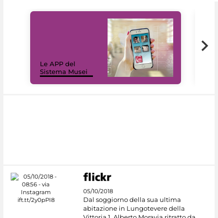
Il 
Le APP del
Mus
Sistema Musei
net
05/10/2018
Dal soggiorno della sua ultima
abitazione in Lungotevere della
Vittoria 1, Alberto Moravia ritratto da