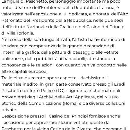
La figura di Paschetto, personaggio importante ma poco
noto, ideatore dell’Emblema della Repubblica Italiana, è
valorizzata nell’esposizione a lui dedicata, e onorata dell’Alto
Patronato del Presidente della Repubblica, nelle due sedi
dell’Istituto Nazionale della Grafica e nel Casino dei Principi
di Villa Torlonia.
Nel corso della sua lunga attività, l’artista ha avuto modo di
spaziare con competenza dalla grande decorazione di
interni alla grafica, dalla pittura di paesaggio alle vetrate
policrome, dalla pubblicità ai francobolli, attestando la
conoscenza e le relazioni con quanto veniva prodotto nelle
altre capitali europee.
Tra le oltre duecento opere esposte - ricchissimo il
materiale inedito, in gran parte conservato presso gli Eredi
Paschetto di Torre Pellice (TO) - figurano anche materiali
provenienti dagli Archivi delle Arti Applicate, dal Museo
Storico della Comunicazione (Roma) e da diverse collezioni
private.
L’esposizione presso il Casino dei Principi fornisce anche
l’occasione per apprezzare alcune vetrate ideate da
Paschetto per la vicina Casina delle Civette, che decorano il