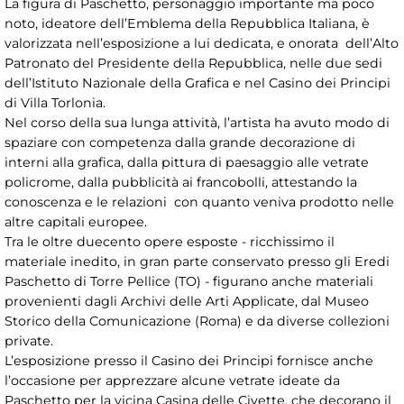
La figura di Paschetto, personaggio importante ma poco
noto, ideatore dell’Emblema della Repubblica Italiana, è
valorizzata nell’esposizione a lui dedicata, e onorata dell’Alto
Patronato del Presidente della Repubblica, nelle due sedi
dell’Istituto Nazionale della Grafica e nel Casino dei Principi
di Villa Torlonia.
Nel corso della sua lunga attività, l’artista ha avuto modo di
spaziare con competenza dalla grande decorazione di
interni alla grafica, dalla pittura di paesaggio alle vetrate
policrome, dalla pubblicità ai francobolli, attestando la
conoscenza e le relazioni con quanto veniva prodotto nelle
altre capitali europee.
Tra le oltre duecento opere esposte - ricchissimo il
materiale inedito, in gran parte conservato presso gli Eredi
Paschetto di Torre Pellice (TO) - figurano anche materiali
provenienti dagli Archivi delle Arti Applicate, dal Museo
Storico della Comunicazione (Roma) e da diverse collezioni
private.
L’esposizione presso il Casino dei Principi fornisce anche
l’occasione per apprezzare alcune vetrate ideate da
Paschetto per la vicina Casina delle Civette, che decorano il