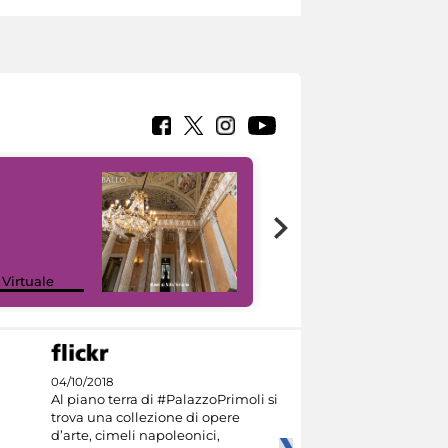
 Virtuale
I like MiC
04/10/2018
Al piano terra di #PalazzoPrimoli si
trova una collezione di opere
d’arte, cimeli napoleonici,