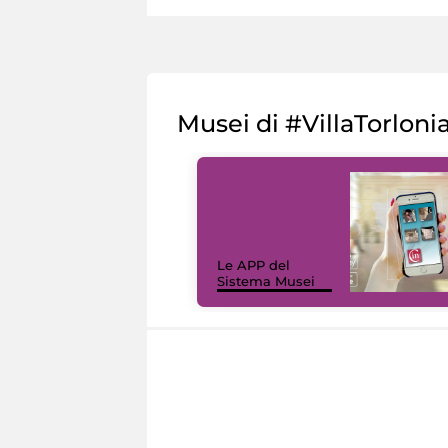
Musei di #VillaTorloni
Le APP del
Sistema Musei