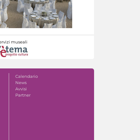
ervizi museali
Calendario
News
Avvisi
Partner