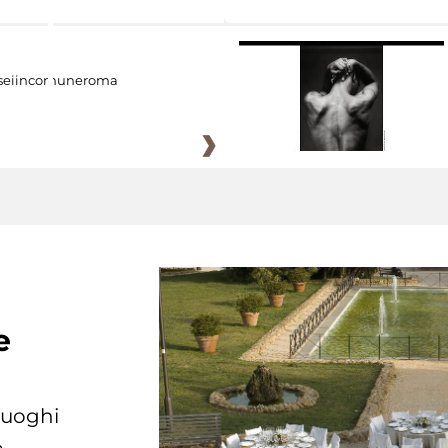
eiincomuneroma
e
 luoghi
.