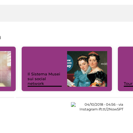
a
Il Sistema Musei
sui social
network
Tour