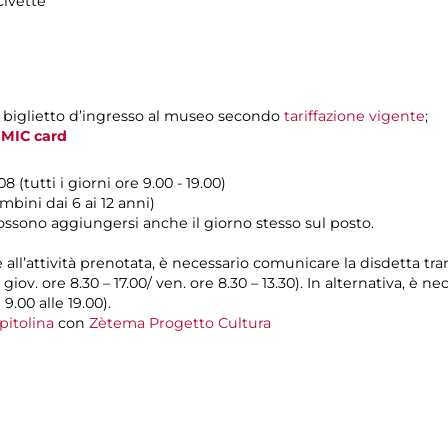
Civette
l biglietto d’ingresso al museo secondo
tariffazione vigente
;
a
MIC card
(tutti i giorni ore 9.00 - 19.00)
bini dai 6 ai 12 anni)
possono aggiungersi anche il giorno stesso sul posto.
e all’attività prenotata, è necessario comunicare la disdetta tr
l giov. ore 8.30 – 17.00/ ven. ore 8.30 – 13.30). In alternativa, è
 9.00 alle 19.00).
pitolina
con
Zètema Progetto Cultura