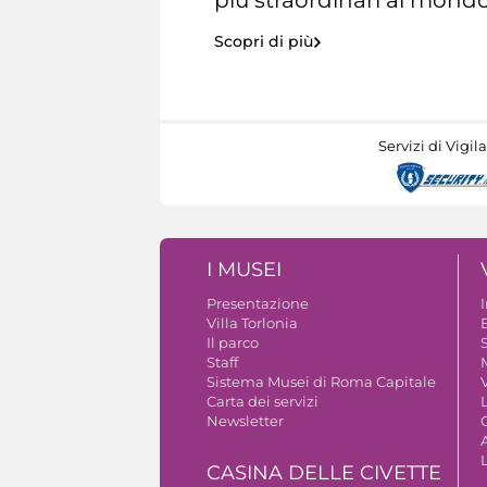
Scopri di più
Servizi di Vigil
I MUSEI
Presentazione
Villa Torlonia
Il parco
S
Staff
Sistema Musei di Roma Capitale
V
Carta dei servizi
Newsletter
A
CASINA DELLE CIVETTE