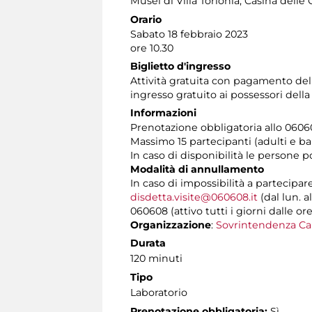
Musei di Villa Torlonia
, Casina delle 
Orario
Sabato 18 febbraio 2023
ore 10.30
Biglietto d'ingresso
Attività gratuita con pagamento de
ingresso gratuito ai possessori dell
Informazioni
Prenotazione obbligatoria allo 060608 
Massimo 15 partecipanti (adulti e bam
In caso di disponibilità le persone 
Modalità di annullamento
In caso di impossibilità a partecipar
disdetta.visite@060608.it
(dal lun. a
060608 (attivo tutti i giorni dalle ore
Organizzazione
:
Sovrintendenza Ca
Durata
120 minuti
Tipo
Laboratorio
Prenotazione obbligatoria:
Sì