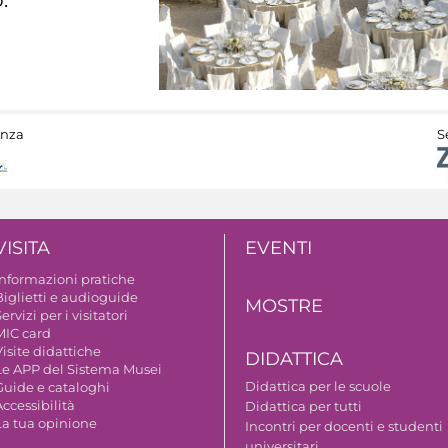
anza
S
VISITA
EVENTI
Informazioni pratiche
Biglietti e audioguide
MOSTRE
ervizi per i visitatori
MIC card
isite didattiche
DIDATTICA
Le APP del Sistema Musei
Didattica per le scuole
Guide e cataloghi
ccessibilità
Didattica per tutti
La tua opinione
Incontri per docenti e studenti
universitari