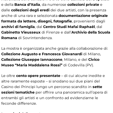
e della
Banca d’Italia
, da numerose
collezioni private
e
dalle
collezioni degli eredi
dei due artisti, con la presenza
anche di una rara e selezionata
documentazione originale
formata da lettere, disegni, fotografie
, provenienti dagli
archivi di famiglia
, dal
Centro Studi Mafai Raphaël
, dal
Gabinetto Vieusseux
di Firenze e dall’
Archivio della Scuola
Romana
di Sovrintendenza.
La mostra è organizzata anche grazie alla collaborazione di:
Collezione Augusto e Francesca Giovanardi
di Milano,
Collezione Giuseppe Iannaccone
, Milano, e del
Civico
Museo “Maria Maddalena Rossi”
di Codevilla (PV).
Le oltre
cento opere presentate
– di cui alcune inedite e
altre raramente esposte – si snodano sui due piani del
Casino dei Principi lungo un percorso scandito in
sette
sezioni tematiche
per offrire una panoramica sull’opera di
entrambi gli artisti e un confronto ad evidenziarne le
feconde differenze.