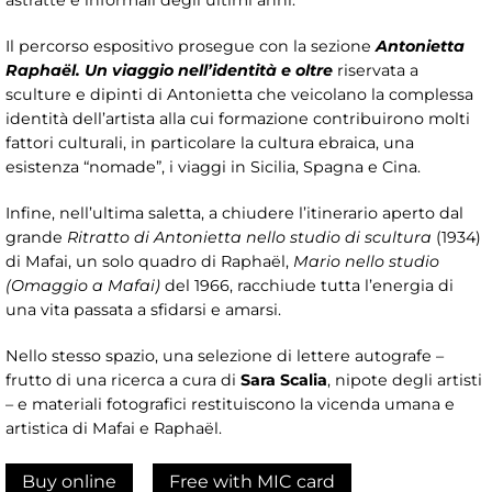
astratte e informali degli ultimi anni.
Il percorso espositivo prosegue con la sezione
Antonietta
Raphaël. Un viaggio nell’identità e oltre
riservata a
sculture e dipinti di Antonietta che veicolano la complessa
identità dell’artista alla cui formazione contribuirono molti
fattori culturali, in particolare la cultura ebraica, una
esistenza “nomade”, i viaggi in Sicilia, Spagna e Cina.
Infine, nell’ultima saletta, a chiudere l’itinerario aperto dal
grande
Ritratto di Antonietta nello studio di scultura
(1934)
di Mafai, un solo quadro di Raphaël,
Mario nello studio
(Omaggio a Mafai)
del 1966, racchiude tutta l’energia di
una vita passata a sfidarsi e amarsi.
Nello stesso spazio, una selezione di lettere autografe –
frutto di una ricerca a cura di
Sara Scalia
, nipote degli artisti
– e materiali fotografici restituiscono la vicenda umana e
artistica di Mafai e Raphaël.
Buy online
Free with MIC card