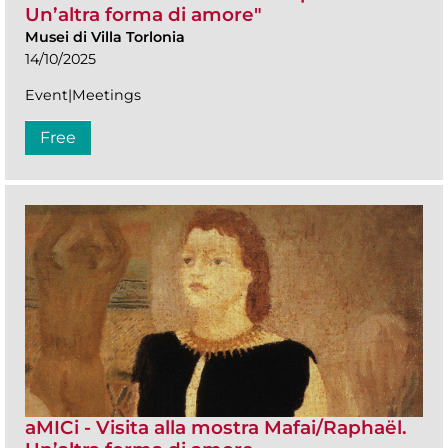
Un’altra forma di amore"
Musei di Villa Torlonia
14/10/2025
Event|Meetings
Free
aMICi - Visita alla mostra Mafai/Raphaël.