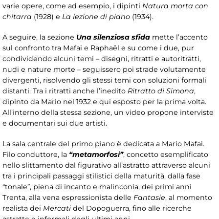
varie opere, come ad esempio, i dipinti
Natura morta con
chitarra
(1928) e
La lezione di piano
(1934).
A seguire, la sezione
Una silenziosa sfida
mette l’accento
sul confronto tra Mafai e Raphaël e su come i due, pur
condividendo alcuni temi – disegni, ritratti e autoritratti,
nudi e nature morte – seguissero poi strade volutamente
divergenti, risolvendo gli stessi temi con soluzioni formali
distanti. Tra i ritratti anche l’inedito
Ritratto di Simona
,
dipinto da Mario nel 1932 e qui esposto per la prima volta.
All’interno della stessa sezione, un video propone interviste
e documentari sui due artisti.
La sala centrale del primo piano è dedicata a Mario Mafai.
Filo conduttore, la
“metamorfosi”
, concetto esemplificato
nello slittamento dal figurativo all’astratto attraverso alcuni
tra i principali passaggi stilistici della maturità, dalla fase
“tonale”, piena di incanto e malinconia, dei primi anni
Trenta, alla vena espressionista delle
Fantasie
, al momento
realista dei
Mercati
del Dopoguerra, fino alle ricerche