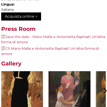
Lingua:
italiana
Acquista online >
Press Room
Save the date - Mario Mafai e Antonietta Raphaël. Un’altra
forma di amore
CS Mario Mafai e Antonietta Raphaël. Un’altra forma di
amore
Gallery