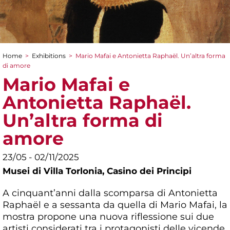
Home
>
Exhibitions
>
Mario Mafai e Antonietta Raphaël. Un’altra forma
You are here
di amore
Mario Mafai e
Antonietta Raphaël.
Un’altra forma di
amore
23/05 - 02/11/2025
Musei di Villa Torlonia,
Casino dei Principi
A cinquant’anni dalla scomparsa di Antonietta
Raphaël e a sessanta da quella di Mario Mafai, la
mostra propone una nuova riflessione sui due
artisti considerati tra i protagonisti delle vicende