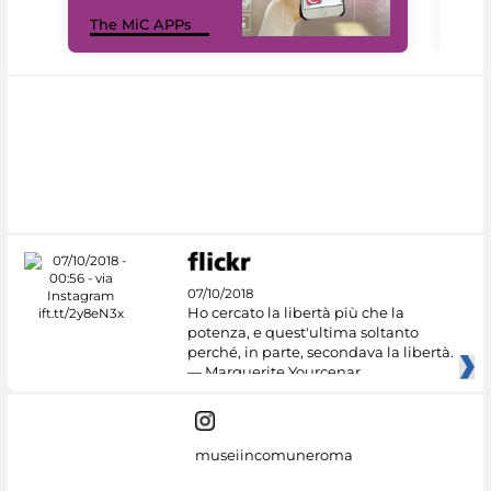
MiC
The MiC APPs
net
07/10/2018
Ho cercato la libertà più che la
potenza, e quest'ultima soltanto
perché, in parte, secondava la libertà.
— Marguerite Yourcenar
museiincomuneroma