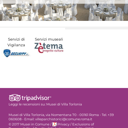
Servizi di
Servizi museali
Vigilanza
Leggi le recensioni su:
Musei di Villa Torlonia
Musei di Villa Torlonia, via Nomentana 70 - 00161 Roma - Tel. +39
060608 - Email: villeparchistorici@comune.roma.it
© 2017 Musei in Comune
/
Privacy
/
Exclusions of