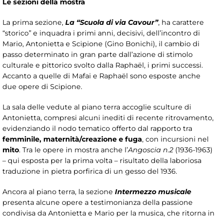
Le sezioni della mostra
La prima sezione,
La “Scuola di via Cavour”
, ha carattere
“storico” e inquadra i primi anni, decisivi, dell’incontro di
Mario, Antonietta e Scipione (Gino Bonichi), il cambio di
passo determinato in gran parte dall’azione di stimolo
culturale e pittorico svolto dalla Raphaël, i primi successi.
Accanto a quelle di Mafai e Raphaël sono esposte anche
due opere di Scipione.
La sala delle vedute al piano terra accoglie sculture di
Antonietta, compresi alcuni inediti di recente ritrovamento,
evidenziando il nodo tematico offerto dal rapporto tra
femminile, maternità/creazione e fuga
, con incursioni nel
mito
. Tra le opere in mostra anche l’
Angoscia n.2
(1936-1963)
– qui esposta per la prima volta – risultato della laboriosa
traduzione in pietra porfirica di un gesso del 1936.
Ancora al piano terra, la sezione
Intermezzo musicale
presenta alcune opere a testimonianza della passione
condivisa da Antonietta e Mario per la musica, che ritorna in