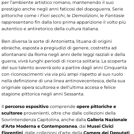
per l’ambiente artistico romano, mantenendo il suo
prestigio anche negli anni faticosi del dopoguerra. Serie
pittoriche come i
Fiori secchi
, le
Demolizioni
, le
Fantasie
rappresentano fin dalla loro prima apparizione il volto più
autentico e antiretorico della cultura italiana.
Ben diversa la sorte di Antonietta, lituana di origini
ebraiche, esposta a pregiudizi di genere, costretta ad
allontanarsi da Roma negli anni delle leggi razziali e della
guerra, vivrà lunghi periodi di ricerca solitaria. La scoperta
del suo talento avverrà solo a partire dagli anni Cinquanta
con riconoscimenti via via più ampi rispetto al suo ruolo
nella definizione di una linea antinovecentesca, della sua
originale opera scultorea e dell’ultima accesa e felice
stagione pittorica negli anni Sessanta.
Il
percorso espositivo
comprende
opere pittoriche e
scultoree
provenienti, oltre che dalle collezioni della
Sovrintendenza Capitolina, anche dalla
Galleria Nazionale
d’Arte Moderna e Contemporanea
, dai
Musei Civici
Fiorentini
, dalle collezioni d’arte della
Camera dei Deputati