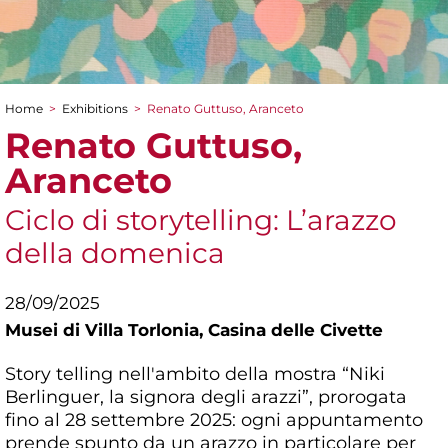
Home
>
Exhibitions
>
Renato Guttuso, Aranceto
You are here
Renato Guttuso,
Aranceto
Ciclo di storytelling: L’arazzo
della domenica
28/09/2025
Musei di Villa Torlonia,
Casina delle Civette
Story telling nell'ambito della mostra “Niki
Berlinguer, la signora degli arazzi”, prorogata
fino al 28 settembre 2025: ogni appuntamento
prende spunto da un arazzo in particolare per