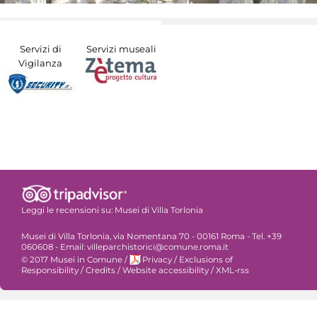
Servizi di
Servizi museali
Vigilanza
Leggi le recensioni su:
Musei di Villa Torlonia
Musei di Villa Torlonia, via Nomentana 70 - 00161 Roma - Tel. +39
060608 - Email: villeparchistorici@comune.roma.it
© 2017 Musei in Comune
/
Privacy
/
Exclusions of
Responsibility
/
Credits
/
Website accessibility
/
XML-rss