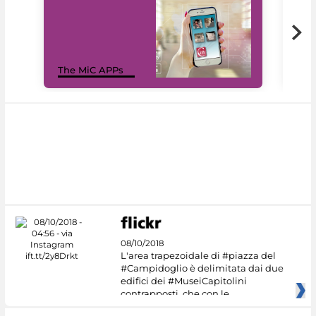
MiC
The MiC APPs
net
08/10/2018
L'area trapezoidale di #piazza del
#Campidoglio è delimitata dai due
edifici dei #MuseiCapitolini
contrapposti, che con le