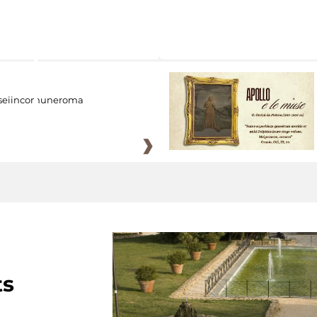
eiincomuneroma
ts