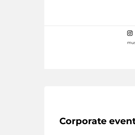
mus
Corporate even