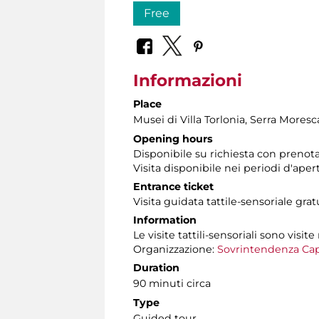
Free
Informazioni
Place
Musei di Villa Torlonia
, Serra Moresc
Opening hours
Disponibile su richiesta con prenota
Visita disponibile nei periodi d'apert
Entrance ticket
Visita guidata tattile-sensoriale gra
Information
Le visite tattili-sensoriali sono visite
Organizzazione:
Sovrintendenza Cap
Duration
90 minuti circa
Type
Guided tour