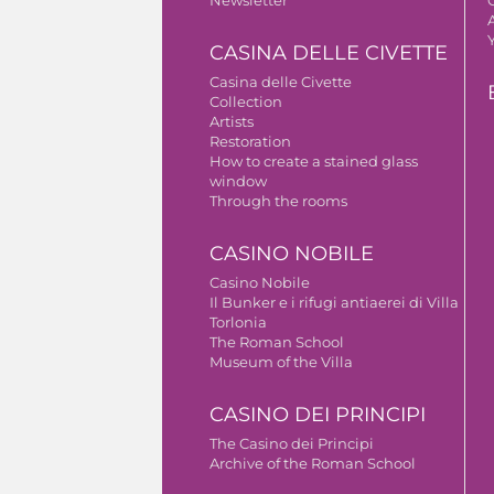
A
CASINA DELLE CIVETTE
Casina delle Civette
Collection
Artists
Restoration
How to create a stained glass
window
Through the rooms
CASINO NOBILE
Casino Nobile
Il Bunker e i rifugi antiaerei di Villa
Torlonia
The Roman School
Museum of the Villa
CASINO DEI PRINCIPI
The Casino dei Principi
Archive of the Roman School