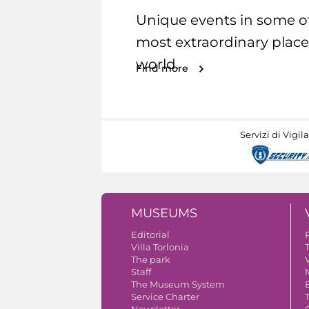
Unique events in some o
most extraordinary place
world.
Find more
Servizi di Vigil
MUSEUMS
Editorial
Villa Torlonia
The park
V
Staff
The Museum System
Service Charter
Newsletter