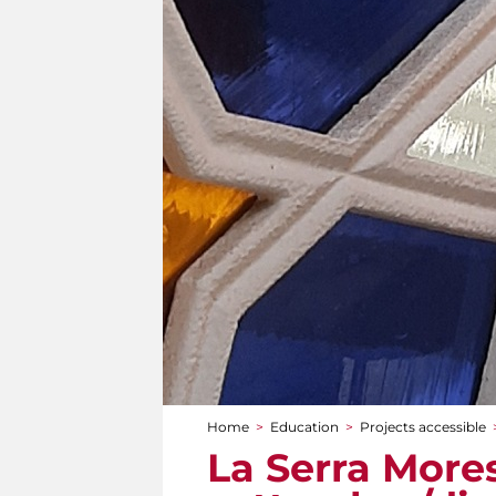
Home
>
Education
>
Projects accessible
You are here
La Serra Mores