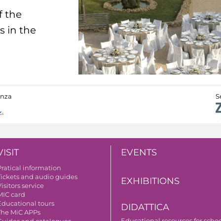
f the
s in the
anza
S
VISIT
EVENTS
Pratical information
Tickets and audio guides
EXHIBITIONS
isitors service
MIC card
Educational tours
DIDATTICA
The MiC APPs
Educational resources for scho
Guides and catalogues