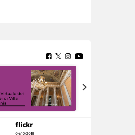
 Virtuale dei
i di Villa
onia
I like MiC
04/10/2018