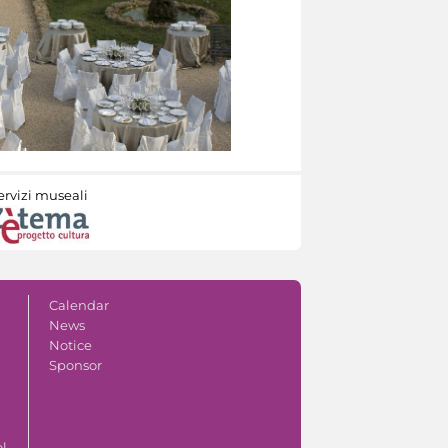
ervizi museali
Calendar
News
Notice
Sponsor
ol