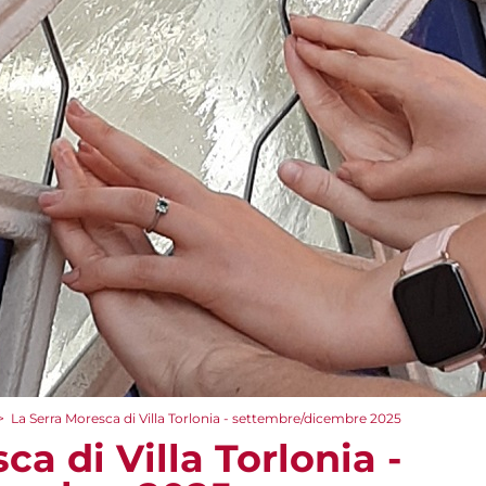
>
La Serra Moresca di Villa Torlonia - settembre/dicembre 2025
ca di Villa Torlonia -