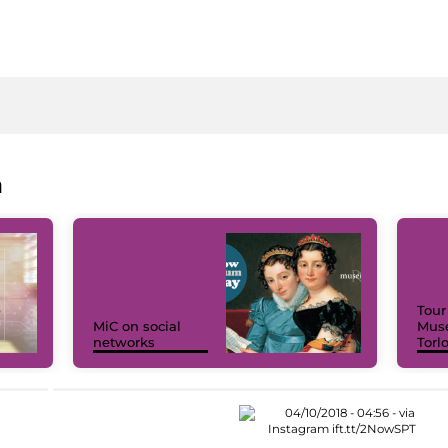
a
Tour
MiC on social
Muse
networks
Torl