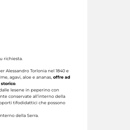
u richiesta.
per Alessandro Torlonia nel 1840 e
lme, agavi, aloe e ananas,
offre ad
 storico
.
 (dalle lesene in peperino con
iante conservate all’interno della
supporti tifodidattici che possono
interno della Serra.