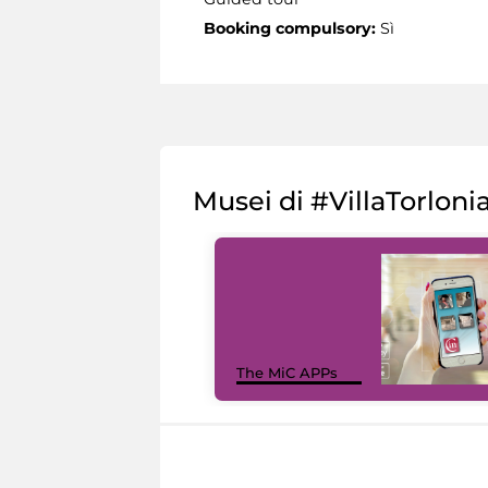
Booking compulsory:
Sì
Musei di #VillaTorloni
The MiC APPs