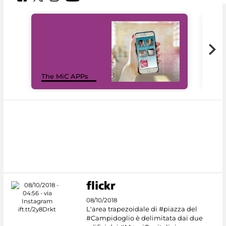
MiC
The MiC APPs
net
08/10/2018
L'area trapezoidale di #piazza del
#Campidoglio è delimitata dai due