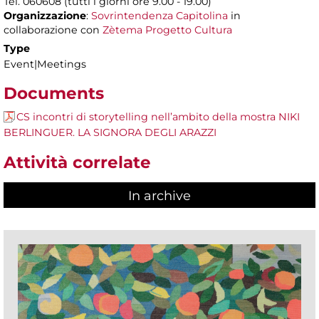
Tel. 060608 (tutti i giorni ore 9.00 - 19.00)
Organizzazione
:
Sovrintendenza Capitolina
in
collaborazione con
Zètema Progetto Cultura
Type
Event|Meetings
Documents
CS incontri di storytelling nell’ambito della mostra NIKI
BERLINGUER. LA SIGNORA DEGLI ARAZZI
Attività correlate
In archive