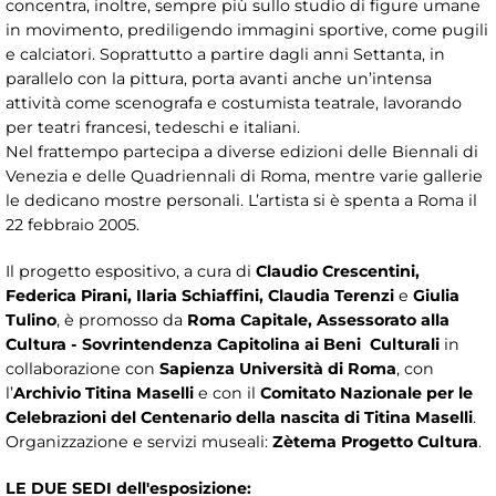
concentra, inoltre, sempre più sullo studio di figure umane
in movimento, prediligendo immagini sportive, come pugili
e calciatori. Soprattutto a partire dagli anni Settanta, in
parallelo con la pittura, porta avanti anche un’intensa
attività come scenografa e costumista teatrale, lavorando
per teatri francesi, tedeschi e italiani.
Nel frattempo partecipa a diverse edizioni delle Biennali di
Venezia e delle Quadriennali di Roma, mentre varie gallerie
le dedicano mostre personali. L’artista si è spenta a Roma il
22 febbraio 2005.
Il progetto espositivo, a cura di
Claudio Crescentini,
Federica Pirani, Ilaria Schiaffini, Claudia Terenzi
e
Giulia
Tulino
, è promosso da
Roma Capitale, Assessorato alla
Cultura - Sovrintendenza Capitolina ai Beni Culturali
in
collaborazione con
Sapienza Università di Roma
, con
l’
Archivio Titina Maselli
e con il
Comitato Nazionale per le
Celebrazioni del Centenario della nascita di Titina Maselli
.
Organizzazione e servizi museali:
Zètema Progetto Cultura
.
LE DUE SEDI dell'esposizione: