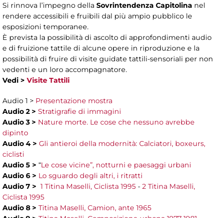
Si rinnova l’impegno della
Sovrintendenza Capitolina
nel
rendere accessibili e fruibili dal più ampio pubblico le
esposizioni temporanee.
È prevista la possibilità di ascolto di approfondimenti audio
e di fruizione tattile di alcune opere in riproduzione e la
possibilità di fruire di visite guidate tattili-sensoriali per non
vedenti e un loro accompagnatore.
Vedi >
Visite Tattili
Audio 1 >
Presentazione mostra
Audio 2 >
Stratigrafie di immagini
Audio 3 >
Nature morte. Le cose che nessuno avrebbe
dipinto
Audio 4 >
Gli antieroi della modernità: Calciatori, boxeurs,
ciclisti
Audio 5 >
“
Le cose vicine”, notturni e paesaggi urbani
Audio 6 >
Lo sguardo degli altri, i ritratti
Audio 7 >
1 Titina Maselli, Ciclista 1995
-
2 Titina Maselli,
Ciclista 1995
Audio 8 >
Titina Maselli, Camion, ante 1965