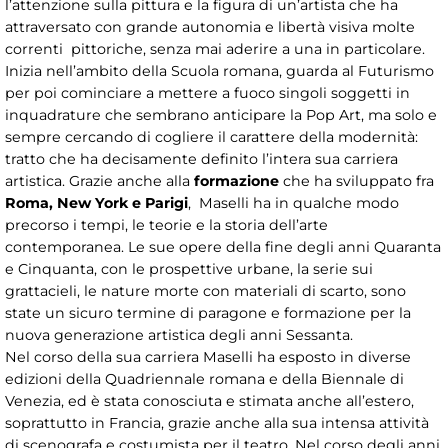
l’attenzione sulla pittura e la figura di un’artista che ha
attraversato con grande autonomia e libertà visiva molte
correnti pittoriche, senza mai aderire a una in particolare.
Inizia nell’ambito della Scuola romana, guarda al Futurismo
per poi cominciare a mettere a fuoco singoli soggetti in
inquadrature che sembrano anticipare la Pop Art, ma solo e
sempre cercando di cogliere il carattere della modernità:
tratto che ha decisamente definito l’intera sua carriera
artistica. Grazie anche alla
formazione
che ha sviluppato fra
Roma, New York e Parigi
, Maselli ha in qualche modo
precorso i tempi, le teorie e la storia dell’arte
contemporanea. Le sue opere della fine degli anni Quaranta
e Cinquanta, con le prospettive urbane, la serie sui
grattacieli, le nature morte con materiali di scarto, sono
state un sicuro termine di paragone e formazione per la
nuova generazione artistica degli anni Sessanta.
Nel corso della sua carriera Maselli ha esposto in diverse
edizioni della Quadriennale romana e della Biennale di
Venezia, ed è stata conosciuta e stimata anche all’estero,
soprattutto in Francia, grazie anche alla sua intensa attività
di scenografa e costumista per il teatro. Nel corso degli anni,