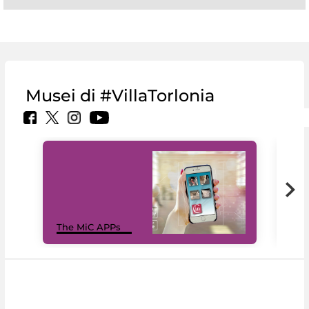
Musei di #VillaTorlonia
MiC
The MiC APPs
net