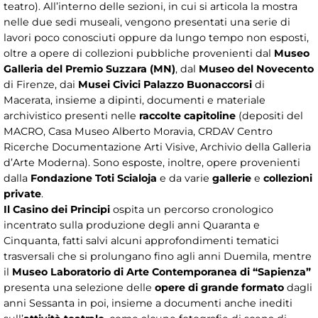
teatro). All’interno delle sezioni, in cui si articola la mostra
nelle due sedi museali, vengono presentati una serie di
lavori poco conosciuti oppure da lungo tempo non esposti,
oltre a opere di collezioni pubbliche provenienti dal
Museo
Galleria del Premio Suzzara (MN)
, dal
Museo del Novecento
di Firenze, dai
Musei Civici Palazzo Buonaccorsi
di
Macerata, insieme a dipinti, documenti e materiale
archivistico presenti nelle
raccolte capitoline
(depositi del
MACRO, Casa Museo Alberto Moravia, CRDAV Centro
Ricerche Documentazione Arti Visive, Archivio della Galleria
d’Arte Moderna). Sono esposte, inoltre, opere provenienti
dalla
Fondazione Toti Scialoja
e da varie
gallerie
e
collezioni
private
.
Il Casino dei Principi
ospita un percorso cronologico
incentrato sulla produzione degli anni Quaranta e
Cinquanta, fatti salvi alcuni approfondimenti tematici
trasversali che si prolungano fino agli anni Duemila, mentre
il
Museo Laboratorio di Arte Contemporanea di “Sapienza”
presenta una selezione delle
opere di grande formato
dagli
anni Sessanta in poi, insieme a documenti anche inediti