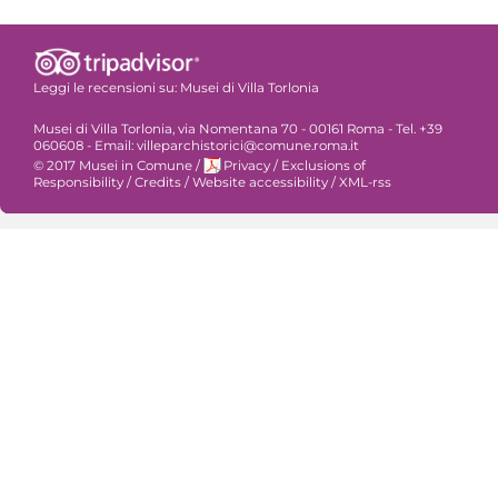
Leggi le recensioni su:
Musei di Villa Torlonia
Musei di Villa Torlonia, via Nomentana 70 - 00161 Roma - Tel. +39
060608 - Email: villeparchistorici@comune.roma.it
© 2017 Musei in Comune
/
Privacy
/
Exclusions of
Responsibility
/
Credits
/
Website accessibility
/
XML-rss