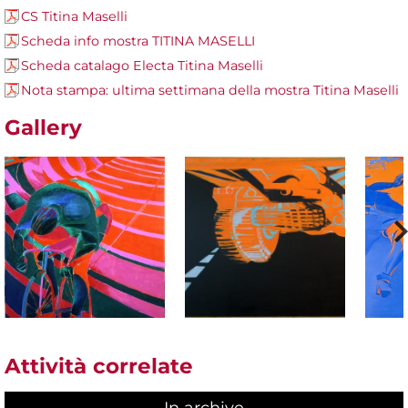
CS Titina Maselli
Scheda info mostra TITINA MASELLI
Scheda catalago Electa Titina Maselli
Nota stampa: ultima settimana della mostra Titina Maselli
Gallery
Attività correlate