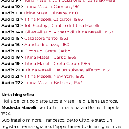
Audio 9 >
Titina Maselli, Composizione urbana 1977-1981
Audio 10 >
Titina Maselli, Camion ,1952
Audio 11 >
Titina Maselli, Il Mare, 1950
Audio 12 >
Titina Maselli, Calciatori 1966
Audio 13 >
Toti Scialoja, Ritratto di Titina Maselli
Audio 14 >
Gilles Aillaud, Ritratto di Titina Maselli, 1957
Audio 15 >
Calciatore ferito, 1953
Audio 16 >
Autista di piazza, 1950
Audio 17 >
L’icona di Greta Garbo
Audio 18 >
Titina Maselli, Garbo 1969
Audio 19 >
Titina Maselli, Greta Garbo, 1964
Audio 20 >
Titina Maselli, Da un subway all’altro, 1955
Audio 21 >
Titina Maselli, New York, 1985
Audio 22 >
Titina Maselli, Bistecca, 1947
Nota biografica
Figlia del critico d’arte Ercole Maselli e di Elena Labroca,
Modesta Maselli
, per tutti Titina, è nata a Roma l’11 aprile
1924.
Suo fratello minore, Francesco, detto Citto, è stato un
regista cinematografico. L’appartamento di famiglia in via