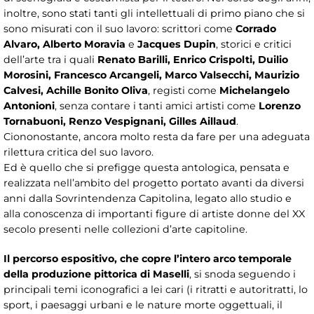
inoltre, sono stati tanti gli intellettuali di primo piano che si
sono misurati con il suo lavoro: scrittori come
Corrado
Alvaro, Alberto Moravia
e
Jacques Dupin
, storici e critici
dell’arte tra i quali
Renato Barilli, Enrico Crispolti, Duilio
Morosini, Francesco Arcangeli, Marco Valsecchi, Maurizio
Calvesi, Achille Bonito Oliva
, registi come
Michelangelo
Antonioni
, senza contare i tanti amici artisti come
Lorenzo
Tornabuoni, Renzo Vespignani, Gilles Aillaud
.
Ciononostante, ancora molto resta da fare per una adeguata
rilettura critica del suo lavoro.
Ed è quello che si prefigge questa antologica, pensata e
realizzata nell’ambito del progetto portato avanti da diversi
anni dalla Sovrintendenza Capitolina, legato allo studio e
alla conoscenza di importanti figure di artiste donne del XX
secolo presenti nelle collezioni d’arte capitoline.
Il percorso espositivo, che copre l’intero arco temporale
della produzione pittorica di Maselli
, si snoda seguendo i
principali temi iconografici a lei cari (i ritratti e autoritratti, lo
sport, i paesaggi urbani e le nature morte oggettuali, il