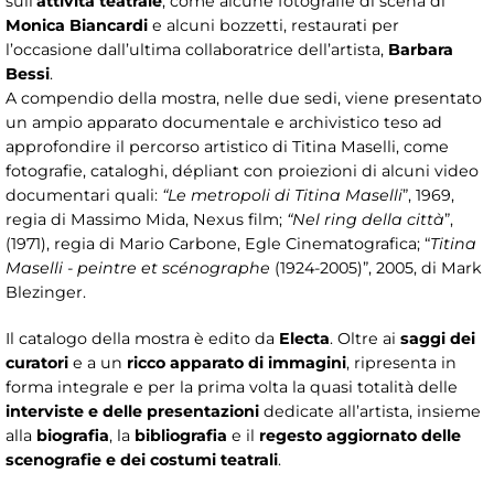
sull’
attività teatrale
, come alcune fotografie di scena di
Monica Biancardi
e alcuni bozzetti, restaurati per
l’occasione dall’ultima collaboratrice dell’artista,
Barbara
Bessi
.
A compendio della mostra, nelle due sedi, viene presentato
un ampio apparato documentale e archivistico teso ad
approfondire il percorso artistico di Titina Maselli, come
fotografie, cataloghi, dépliant con proiezioni di alcuni video
documentari quali:
“Le metropoli di Titina Maselli
”, 1969,
regia di Massimo Mida, Nexus film;
“Nel ring della città
”,
(1971), regia di Mario Carbone, Egle Cinematografica; “
Titina
Maselli - peintre et scénographe
(1924-2005)”, 2005, di Mark
Blezinger.
Il catalogo della mostra è edito da
Electa
. Oltre ai
saggi dei
curatori
e a un
ricco apparato di immagini
, ripresenta in
forma integrale e per la prima volta la quasi totalità delle
interviste e delle presentazioni
dedicate all’artista, insieme
alla
biografia
, la
bibliografia
e il
regesto aggiornato delle
scenografie e dei costumi teatrali
.