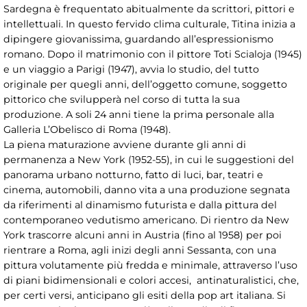
Sardegna è frequentato abitualmente da scrittori, pittori e
intellettuali. In questo fervido clima culturale, Titina inizia a
dipingere giovanissima, guardando all’espressionismo
romano. Dopo il matrimonio con il pittore Toti Scialoja (1945)
e un viaggio a Parigi (1947), avvia lo studio, del tutto
originale per quegli anni, dell’oggetto comune, soggetto
pittorico che svilupperà nel corso di tutta la sua
produzione. A soli 24 anni tiene la prima personale alla
Galleria L’Obelisco di Roma (1948).
La piena maturazione avviene durante gli anni di
permanenza a New York (1952-55), in cui le suggestioni del
panorama urbano notturno, fatto di luci, bar, teatri e
cinema, automobili, danno vita a una produzione segnata
da riferimenti al dinamismo futurista e dalla pittura del
contemporaneo vedutismo americano. Di rientro da New
York trascorre alcuni anni in Austria (fino al 1958) per poi
rientrare a Roma, agli inizi degli anni Sessanta, con una
pittura volutamente più fredda e minimale, attraverso l’uso
di piani bidimensionali e colori accesi, antinaturalistici, che,
per certi versi, anticipano gli esiti della pop art italiana. Si