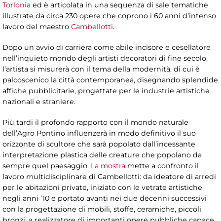
Torlonia
ed è articolata in una sequenza di sale tematiche
illustrate da circa 230 opere che coprono i 60 anni d’intenso
lavoro del maestro
Cambellotti
.
Dopo un avvio di carriera come abile incisore e cesellatore
nell’inquieto mondo degli artisti decoratori di fine secolo,
l’artista si misurerà con il tema della modernità, di cui è
palcoscenico la città contemporanea, disegnando splendide
affiche pubblicitarie, progettate per le industrie artistiche
nazionali e straniere.
Più tardi il profondo rapporto con il mondo naturale
dell’Agro Pontino influenzerà in modo definitivo il suo
orizzonte di scultore che sarà popolato dall’incessante
interpretazione plastica delle creature che popolano da
sempre quel paesaggio.
La mostra
mette a confronto il
lavoro multidisciplinare di Cambellotti: da ideatore di arredi
per le abitazioni private, iniziato con le vetrate artistiche
negli anni ‘10 e portato avanti nei due decenni successivi
con la progettazione di mobili, stoffe, ceramiche, piccoli
bronzi, a realizzatore di importanti opere pubbliche capace