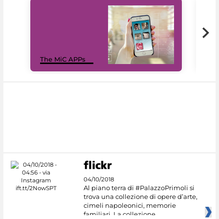
MiC
The MiC APPs
net
04/10/2018
Al piano terra di #PalazzoPrimoli si
trova una collezione di opere d’arte,
cimeli napoleonici, memorie
familiari. La collezione