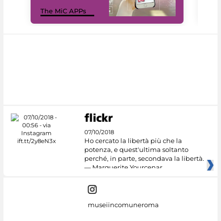
MiC
The MiC APPs
net
07/10/2018
Ho cercato la libertà più che la
potenza, e quest'ultima soltanto
perché, in parte, secondava la libertà.
— Marguerite Yourcenar
museiincomuneroma