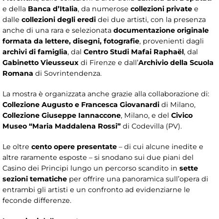
e della
Banca d’Italia
, da numerose
collezioni private
e
dalle
collezioni degli eredi
dei due artisti, con la presenza
anche di una rara e selezionata
documentazione originale
formata da lettere, disegni, fotografie
, provenienti dagli
archivi di famiglia
, dal
Centro Studi Mafai Raphaël
, dal
Gabinetto Vieusseux
di Firenze e dall’
Archivio della Scuola
Romana
di Sovrintendenza.
La mostra è organizzata anche grazie alla collaborazione di:
Collezione Augusto e Francesca Giovanardi
di Milano,
Collezione Giuseppe Iannaccone
, Milano, e del
Civico
Museo “Maria Maddalena Rossi”
di Codevilla (PV).
Le oltre
cento opere presentate
– di cui alcune inedite e
altre raramente esposte – si snodano sui due piani del
Casino dei Principi lungo un percorso scandito in
sette
sezioni tematiche
per offrire una panoramica sull’opera di
entrambi gli artisti e un confronto ad evidenziarne le
feconde differenze.