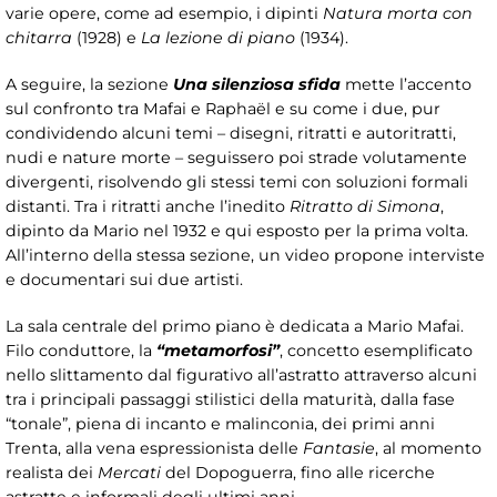
varie opere, come ad esempio, i dipinti
Natura morta con
chitarra
(1928) e
La lezione di piano
(1934).
A seguire, la sezione
Una silenziosa sfida
mette l’accento
sul confronto tra Mafai e Raphaël e su come i due, pur
condividendo alcuni temi – disegni, ritratti e autoritratti,
nudi e nature morte – seguissero poi strade volutamente
divergenti, risolvendo gli stessi temi con soluzioni formali
distanti. Tra i ritratti anche l’inedito
Ritratto di Simona
,
dipinto da Mario nel 1932 e qui esposto per la prima volta.
All’interno della stessa sezione, un video propone interviste
e documentari sui due artisti.
La sala centrale del primo piano è dedicata a Mario Mafai.
Filo conduttore, la
“metamorfosi”
, concetto esemplificato
nello slittamento dal figurativo all’astratto attraverso alcuni
tra i principali passaggi stilistici della maturità, dalla fase
“tonale”, piena di incanto e malinconia, dei primi anni
Trenta, alla vena espressionista delle
Fantasie
, al momento
realista dei
Mercati
del Dopoguerra, fino alle ricerche