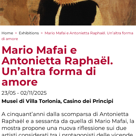
Home
>
Exhibitions
>
Mario Mafai e Antonietta Raphaël. Un’altra forma
You are here
di amore
Mario Mafai e
Antonietta Raphaël.
Un’altra forma di
amore
23/05 - 02/11/2025
Musei di Villa Torlonia,
Casino dei Principi
A cinquant’anni dalla scomparsa di Antonietta
Raphaël e a sessanta da quella di Mario Mafai, la
mostra propone una nuova riflessione sui due
artisti considerati tra i protagonisti delle vicende