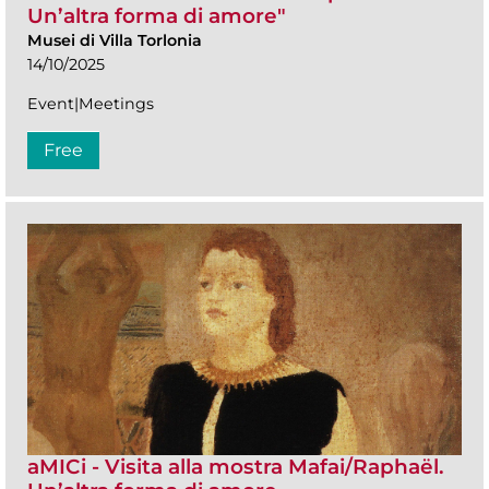
Un’altra forma di amore"
Musei di Villa Torlonia
14/10/2025
Event|Meetings
Free
aMICi - Visita alla mostra Mafai/Raphaël.