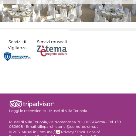
Servizi di
Servizi museali
Vigilanza
Leggi le recensioni su:
Musei di Villa Torlonia
Musei di Villa Torlonia, via Nomentana 70 - 00161 Roma - Tel. +39
060608 - Email: villeparchistorici@comune.roma.it
© 2017 Musei in Comune
/
Privacy
/
Exclusions of