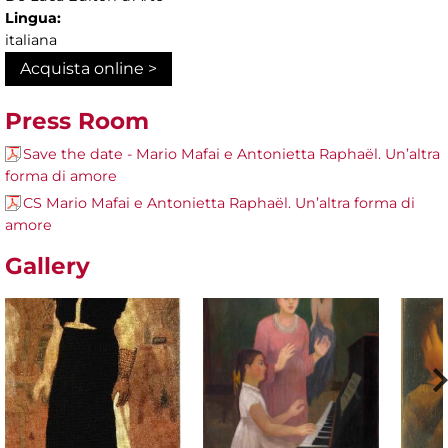
Lingua:
italiana
Acquista online >
Press Room
Save the date - Mario Mafai e Antonietta Raphaël. Un’altra
forma di amore
CS Mario Mafai e Antonietta Raphaël. Un’altra forma di
amore
Gallery