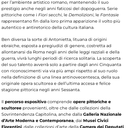
per l’ambiente artistico romano, mantenendo il suo
prestigio anche negli anni faticosi del dopoguerra. Serie
pittoriche come i
Fiori secchi
, le
Demolizioni
, le
Fantasie
rappresentano fin dalla loro prima apparizione il volto più
autentico e antiretorico della cultura italiana.
Ben diversa la sorte di Antonietta, lituana di origini
ebraiche, esposta a pregiudizi di genere, costretta ad
allontanarsi da Roma negli anni delle leggi razziali e della
guerra, vivrà lunghi periodi di ricerca solitaria. La scoperta
del suo talento avverrà solo a partire dagli anni Cinquanta
con riconoscimenti via via più ampi rispetto al suo ruolo
nella definizione di una linea antinovecentesca, della sua
originale opera scultorea e dell’ultima accesa e felice
stagione pittorica negli anni Sessanta.
Il
percorso espositivo
comprende
opere pittoriche e
scultoree
provenienti, oltre che dalle collezioni della
Sovrintendenza Capitolina, anche dalla
Galleria Nazionale
d’Arte Moderna e Contemporanea
, dai
Musei Civici
Fiorentini
, dalle collezioni d’arte della
Camera dei Deputati