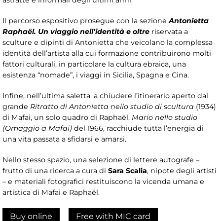
astratte e informali degli ultimi anni.
Il percorso espositivo prosegue con la sezione
Antonietta
Raphaël. Un viaggio nell’identità e oltre
riservata a
sculture e dipinti di Antonietta che veicolano la complessa
identità dell’artista alla cui formazione contribuirono molti
fattori culturali, in particolare la cultura ebraica, una
esistenza “nomade”, i viaggi in Sicilia, Spagna e Cina.
Infine, nell’ultima saletta, a chiudere l’itinerario aperto dal
grande
Ritratto di Antonietta nello studio di scultura
(1934)
di Mafai, un solo quadro di Raphaël,
Mario nello studio
(Omaggio a Mafai)
del 1966, racchiude tutta l’energia di
una vita passata a sfidarsi e amarsi.
Nello stesso spazio, una selezione di lettere autografe –
frutto di una ricerca a cura di
Sara Scalia
, nipote degli artisti
– e materiali fotografici restituiscono la vicenda umana e
artistica di Mafai e Raphaël.
Buy online
Free with MIC card