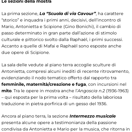
Le sezioni della mostra
La prima sezione,
La “Scuola di via Cavour”
, ha carattere
“storico” e inquadra i primi anni, decisivi, dell’incontro di
Mario, Antonietta e Scipione (Gino Bonichi), il cambio di
passo determinato in gran parte dall’azione di stimolo
culturale e pittorico svolto dalla Raphaël, i primi successi.
Accanto a quelle di Mafai e Raphaël sono esposte anche
due opere di Scipione.
La sala delle vedute al piano terra accoglie sculture di
Antonietta, compresi alcuni inediti di recente ritrovamento,
evidenziando il nodo tematico offerto dal rapporto tra
femminile, maternità/creazione e fuga
, con incursioni nel
mito
. Tra le opere in mostra anche l’
Angoscia n.2
(1936-1963)
– qui esposta per la prima volta – risultato della laboriosa
traduzione in pietra porfirica di un gesso del 1936.
Ancora al piano terra, la sezione
Intermezzo musicale
presenta alcune opere a testimonianza della passione
condivisa da Antonietta e Mario per la musica, che ritorna in