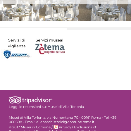
Servizi di
Servizi museali
Vigilanza
Leggi le recensioni su:
Musei di Villa Torlonia
Musei di Villa Torlonia, via Nomentana 70 - 00161 Roma - Tel. +39
060608 - Email: villeparchistorici@comune.roma.it
© 2017 Musei in Comune
/
Privacy
/
Exclusions of