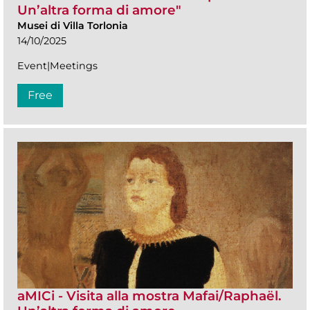
Un’altra forma di amore"
Musei di Villa Torlonia
14/10/2025
Event|Meetings
Free
aMICi - Visita alla mostra Mafai/Raphaël.