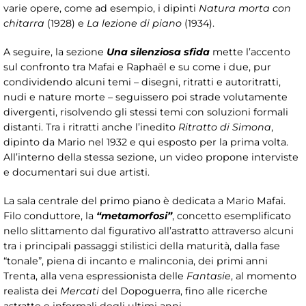
varie opere, come ad esempio, i dipinti
Natura morta con
chitarra
(1928) e
La lezione di piano
(1934).
A seguire, la sezione
Una silenziosa sfida
mette l’accento
sul confronto tra Mafai e Raphaël e su come i due, pur
condividendo alcuni temi – disegni, ritratti e autoritratti,
nudi e nature morte – seguissero poi strade volutamente
divergenti, risolvendo gli stessi temi con soluzioni formali
distanti. Tra i ritratti anche l’inedito
Ritratto di Simona
,
dipinto da Mario nel 1932 e qui esposto per la prima volta.
All’interno della stessa sezione, un video propone interviste
e documentari sui due artisti.
La sala centrale del primo piano è dedicata a Mario Mafai.
Filo conduttore, la
“metamorfosi”
, concetto esemplificato
nello slittamento dal figurativo all’astratto attraverso alcuni
tra i principali passaggi stilistici della maturità, dalla fase
“tonale”, piena di incanto e malinconia, dei primi anni
Trenta, alla vena espressionista delle
Fantasie
, al momento
realista dei
Mercati
del Dopoguerra, fino alle ricerche