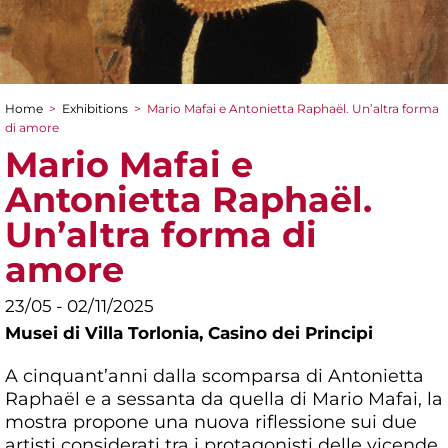
Home
>
Exhibitions
>
Mario Mafai e Antonietta Raphaël. Un’altra forma
You are here
di amore
Mario Mafai e
Antonietta Raphaël.
Un’altra forma di
amore
23/05 - 02/11/2025
Musei di Villa Torlonia,
Casino dei Principi
A cinquant’anni dalla scomparsa di Antonietta
Raphaël e a sessanta da quella di Mario Mafai, la
mostra propone una nuova riflessione sui due
artisti considerati tra i protagonisti delle vicende