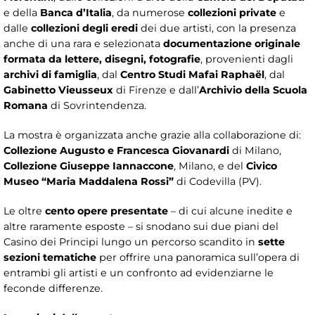
e della
Banca d’Italia
, da numerose
collezioni private
e
dalle
collezioni degli eredi
dei due artisti, con la presenza
anche di una rara e selezionata
documentazione originale
formata da lettere, disegni, fotografie
, provenienti dagli
archivi di famiglia
, dal
Centro Studi Mafai Raphaël
, dal
Gabinetto Vieusseux
di Firenze e dall’
Archivio della Scuola
Romana
di Sovrintendenza.
La mostra è organizzata anche grazie alla collaborazione di:
Collezione Augusto e Francesca Giovanardi
di Milano,
Collezione Giuseppe Iannaccone
, Milano, e del
Civico
Museo “Maria Maddalena Rossi”
di Codevilla (PV).
Le oltre
cento opere presentate
– di cui alcune inedite e
altre raramente esposte – si snodano sui due piani del
Casino dei Principi lungo un percorso scandito in
sette
sezioni tematiche
per offrire una panoramica sull’opera di
entrambi gli artisti e un confronto ad evidenziarne le
feconde differenze.