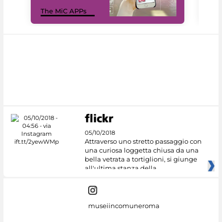
MiC
The MiC APPs
net
05/10/2018
Attraverso uno stretto passaggio con
una curiosa loggetta chiusa da una
bella vetrata a tortiglioni, si giunge
all'ultima stanza della
museiincomuneroma