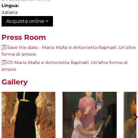
Lingua:
italiana
Acquista online >
Press Room
Save the date - Mario Mafai e Antonietta Raphaël. Un’altra
forma di amore
CS Mario Mafai e Antonietta Raphaël. Un’altra forma di
amore
Gallery