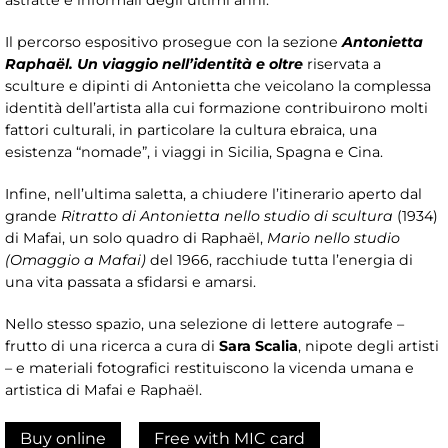
astratte e informali degli ultimi anni.
Il percorso espositivo prosegue con la sezione
Antonietta
Raphaël. Un viaggio nell’identità e oltre
riservata a
sculture e dipinti di Antonietta che veicolano la complessa
identità dell’artista alla cui formazione contribuirono molti
fattori culturali, in particolare la cultura ebraica, una
esistenza “nomade”, i viaggi in Sicilia, Spagna e Cina.
Infine, nell’ultima saletta, a chiudere l’itinerario aperto dal
grande
Ritratto di Antonietta nello studio di scultura
(1934)
di Mafai, un solo quadro di Raphaël,
Mario nello studio
(Omaggio a Mafai)
del 1966, racchiude tutta l’energia di
una vita passata a sfidarsi e amarsi.
Nello stesso spazio, una selezione di lettere autografe –
frutto di una ricerca a cura di
Sara Scalia
, nipote degli artisti
– e materiali fotografici restituiscono la vicenda umana e
artistica di Mafai e Raphaël.
Buy online
Free with MIC card