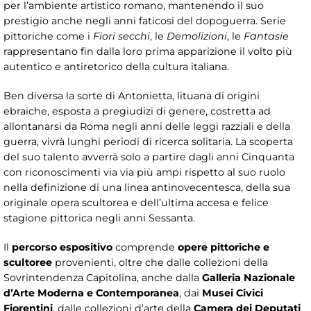
per l’ambiente artistico romano, mantenendo il suo
prestigio anche negli anni faticosi del dopoguerra. Serie
pittoriche come i
Fiori secchi
, le
Demolizioni
, le
Fantasie
rappresentano fin dalla loro prima apparizione il volto più
autentico e antiretorico della cultura italiana.
Ben diversa la sorte di Antonietta, lituana di origini
ebraiche, esposta a pregiudizi di genere, costretta ad
allontanarsi da Roma negli anni delle leggi razziali e della
guerra, vivrà lunghi periodi di ricerca solitaria. La scoperta
del suo talento avverrà solo a partire dagli anni Cinquanta
con riconoscimenti via via più ampi rispetto al suo ruolo
nella definizione di una linea antinovecentesca, della sua
originale opera scultorea e dell’ultima accesa e felice
stagione pittorica negli anni Sessanta.
Il
percorso espositivo
comprende
opere pittoriche e
scultoree
provenienti, oltre che dalle collezioni della
Sovrintendenza Capitolina, anche dalla
Galleria Nazionale
d’Arte Moderna e Contemporanea
, dai
Musei Civici
Fiorentini
, dalle collezioni d’arte della
Camera dei Deputati