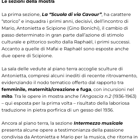
Le sezioni della mostra
La prima sezione,
La “Scuola di via Cavour”
, ha carattere
“storico” e inquadra i primi anni, decisivi, dell’incontro di
Mario, Antonietta e Scipione (Gino Bonichi), il cambio di
passo determinato in gran parte dall’azione di stimolo
culturale e pittorico svolto dalla Raphaël, i primi successi.
Accanto a quelle di Mafai e Raphaël sono esposte anche
due opere di Scipione.
La sala delle vedute al piano terra accoglie sculture di
Antonietta, compresi alcuni inediti di recente ritrovamento,
evidenziando il nodo tematico offerto dal rapporto tra
femminile, maternità/creazione e fuga
, con incursioni nel
mito
. Tra le opere in mostra anche l’
Angoscia n.2
(1936-1963)
– qui esposta per la prima volta – risultato della laboriosa
traduzione in pietra porfirica di un gesso del 1936.
Ancora al piano terra, la sezione
Intermezzo musicale
presenta alcune opere a testimonianza della passione
condivisa da Antonietta e Mario per la musica, che ritorna in