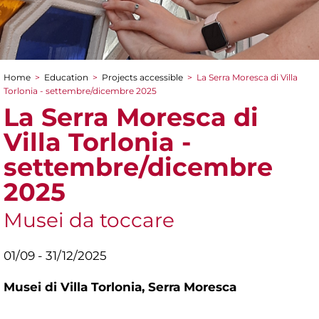
Home
>
Education
>
Projects accessible
>
La Serra Moresca di Villa
You are here
Torlonia - settembre/dicembre 2025
La Serra Moresca di
Villa Torlonia -
settembre/dicembre
2025
Musei da toccare
01/09 - 31/12/2025
Musei di Villa Torlonia,
Serra Moresca