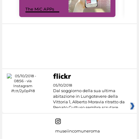
MiC
The MiC APPs
net
05/10/2018
Dal soggiorno della sua ultima
abitazione in Lungotevere della
Vittoria 1, Alberto Moravia ritratto da
Renato Guttuso sembra scrutare
museiincomuneroma