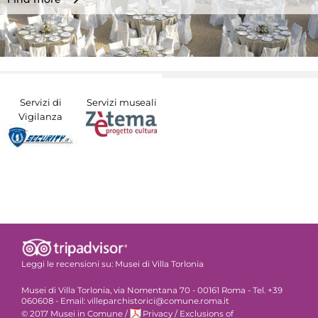
Servizi di
Servizi museali
Vigilanza
Leggi le recensioni su:
Musei di Villa Torlonia
Musei di Villa Torlonia, via Nomentana 70 - 00161 Roma - Tel. +39
060608 - Email: villeparchistorici@comune.roma.it
© 2017 Musei in Comune
/
Privacy
/
Exclusions of