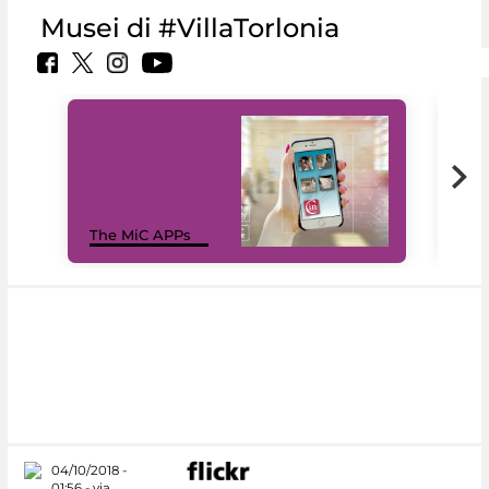
Musei di #VillaTorlonia
MiC
The MiC APPs
net