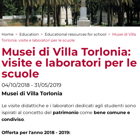
Home
>
Education
>
Educational resources for school
>
Musei di Villa
You are here
Torlonia: visite e laboratori per le scuole
Musei di Villa Torlonia:
visite e laboratori per le
scuole
04/10/2018 - 31/05/2019
Musei di Villa Torlonia
Le visite didattiche e i laboratori dedicati agli studenti sono
ispirati al concetto del
patrimonio
come
bene comune e
condiviso
.
Offerta per l'anno 2018 - 2019: