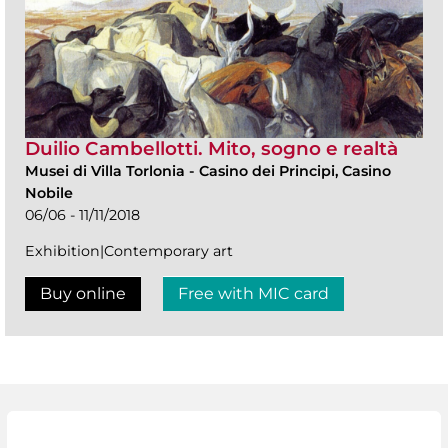
Duilio Cambellotti. Mito, sogno e realtà
Musei di Villa Torlonia
-
Casino dei Principi, Casino
Nobile
06/06 - 11/11/2018
Exhibition|Contemporary art
Buy online
Free with MIC card