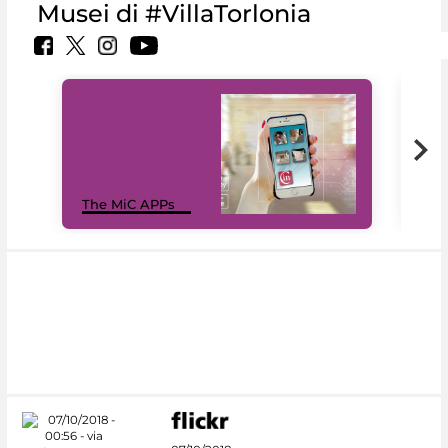
Musei di #VillaTorlonia
MiC
The MiC APPs
net