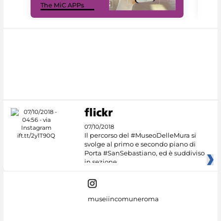
The MiC APPs
net
07/10/2018
Il percorso del #MuseoDelleMura si
svolge al primo e secondo piano di
Porta #SanSebastiano, ed è suddiviso
in sezione
museiincomuneroma