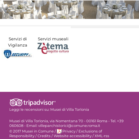
Servizi di
Servizi museali
Vigilanza
Leggi le recensioni su:
Musei di Villa Torlonia
Musei di Villa Torlonia, via Nomentana 70 - 00161 Roma - Tel. +39
060608 - Email: villeparchistorici@comune.roma.it
© 2017 Musei in Comune
/
Privacy
/
Exclusions of
Responsibility
/
Credits
/
Website accessibility
/
XML-rss