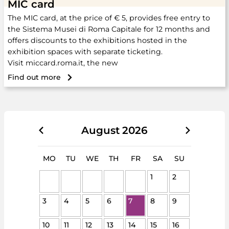
MIC card
The MIC card, at the price of € 5, provides free entry to
the Sistema Musei di Roma Capitale for 12 months and
offers discounts to the exhibitions hosted in the
exhibition spaces with separate ticketing.
Visit miccard.roma.it, the new
Find out more
August
2026
MO
TU
WE
TH
FR
SA
SU
1
2
3
4
5
6
7
8
9
10
11
12
13
14
15
16