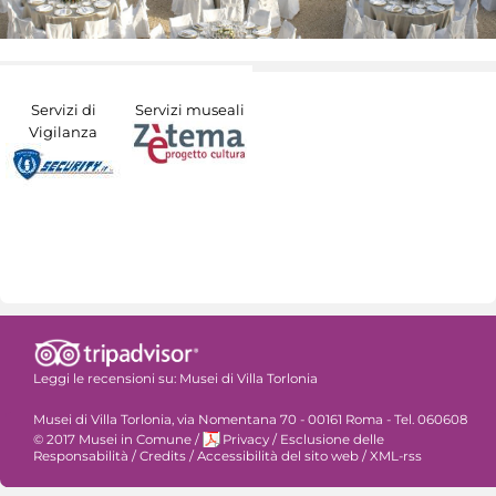
Servizi di
Servizi museali
Vigilanza
Leggi le recensioni su:
Musei di Villa Torlonia
Musei di Villa Torlonia, via Nomentana 70 - 00161 Roma - Tel. 060608
© 2017 Musei in Comune
/
Privacy
/
Esclusione delle
Responsabilità
/
Credits
/
Accessibilità del sito web
/
XML-rss