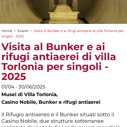
Home
>
Eventi
>
Visita al Bunker e ai rifugi antiaerei di villa Torlonia per
Tu sei qui
singoli - 2025
Visita al Bunker e ai
rifugi antiaerei di villa
Torlonia per singoli -
2025
01/04 - 30/06/2025
Musei di Villa Torlonia,
Casino Nobile, Bunker e rifugi antiaerei
Il Rifugio antiaereo e il Bunker situati sotto il
Casino Nobile, due strutture sotterranee