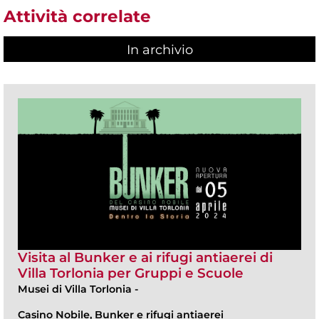
Attività correlate
In archivio
Visita al Bunker e ai rifugi antiaerei di
Villa Torlonia per Gruppi e Scuole
Musei di Villa Torlonia
-
Casino Nobile, Bunker e rifugi antiaerei