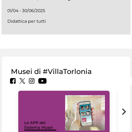
01/04 - 30/06/2025
Didattica per tutti
Musei di #VillaTorlonia
Il 
Le APP del
Mus
Sistema Musei
net