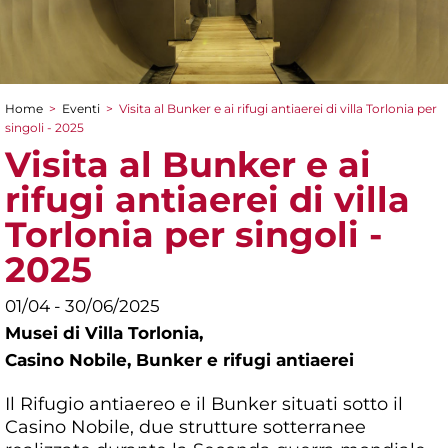
Home
>
Eventi
>
Visita al Bunker e ai rifugi antiaerei di villa Torlonia per
Tu sei qui
singoli - 2025
Visita al Bunker e ai
rifugi antiaerei di villa
Torlonia per singoli -
2025
01/04 - 30/06/2025
Musei di Villa Torlonia,
Casino Nobile, Bunker e rifugi antiaerei
Il Rifugio antiaereo e il Bunker situati sotto il
Casino Nobile, due strutture sotterranee