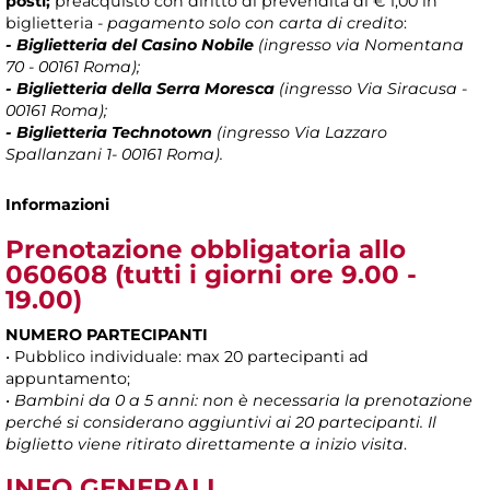
posti;
preacquisto con diritto di prevendita di € 1,00 in
biglietteria -
pagamento solo con carta di credito
:
- Biglietteria del Casino Nobile
(ingresso via Nomentana
70 - 00161 Roma);
- Biglietteria della Serra Moresca
(ingresso Via Siracusa -
00161 Roma);
- Biglietteria Technotown
(ingresso Via Lazzaro
Spallanzani 1- 00161 Roma).
Informazioni
Prenotazione obbligatoria allo
060608
(tutti i giorni ore 9.00 -
19.00)
NUMERO PARTECIPANTI
• Pubblico individuale: max 20 partecipanti ad
appuntamento;
•
Bambini da 0 a 5 anni: non è necessaria la prenotazione
perché si considerano aggiuntivi ai 20 partecipanti. Il
biglietto viene ritirato direttamente a inizio visita
.
INFO GENERALI