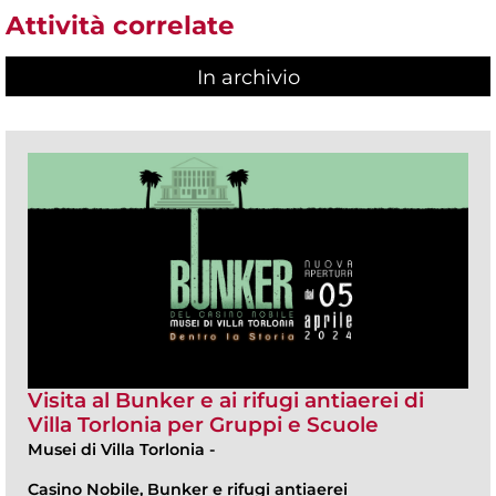
Attività correlate
In archivio
Visita al Bunker e ai rifugi antiaerei di
Villa Torlonia per Gruppi e Scuole
Musei di Villa Torlonia
-
Casino Nobile, Bunker e rifugi antiaerei