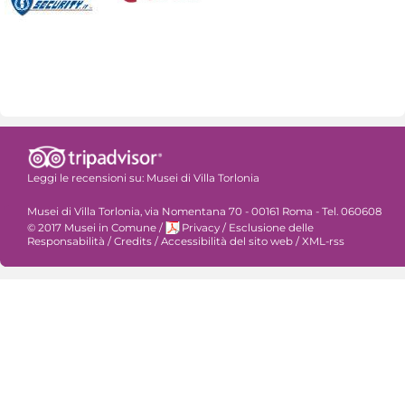
Leggi le recensioni su:
Musei di Villa Torlonia
Musei di Villa Torlonia, via Nomentana 70 - 00161 Roma - Tel. 060608
© 2017 Musei in Comune
/
Privacy
/
Esclusione delle
Responsabilità
/
Credits
/
Accessibilità del sito web
/
XML-rss