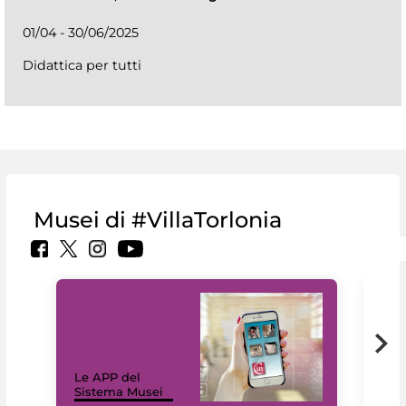
01/04 - 30/06/2025
Didattica per tutti
Musei di #VillaTorlonia
Il 
Le APP del
Mus
Sistema Musei
net