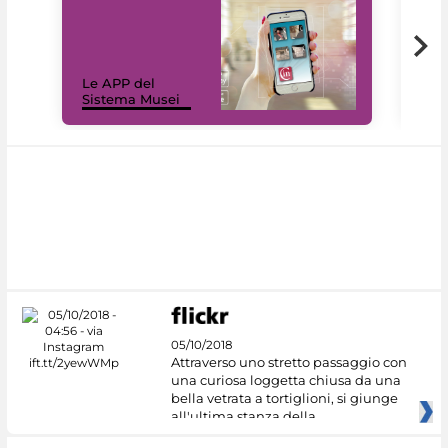
Il 
Le APP del
Mus
Sistema Musei
net
05/10/2018
Attraverso uno stretto passaggio con
una curiosa loggetta chiusa da una
bella vetrata a tortiglioni, si giunge
all'ultima stanza della