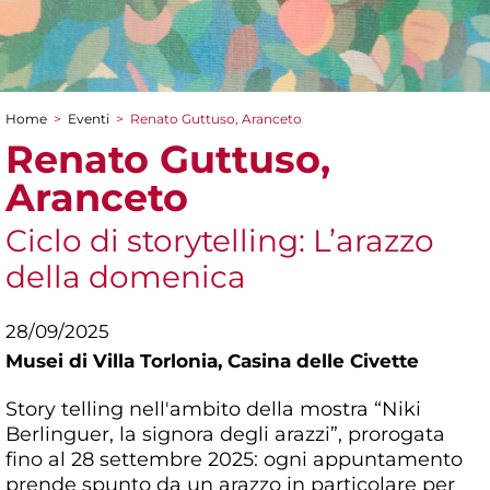
Home
>
Eventi
>
Renato Guttuso, Aranceto
Tu sei qui
Renato Guttuso,
Aranceto
Ciclo di storytelling: L’arazzo
della domenica
28/09/2025
Musei di Villa Torlonia,
Casina delle Civette
Story telling nell'ambito della mostra “Niki
Berlinguer, la signora degli arazzi”, prorogata
fino al 28 settembre 2025: ogni appuntamento
prende spunto da un arazzo in particolare per