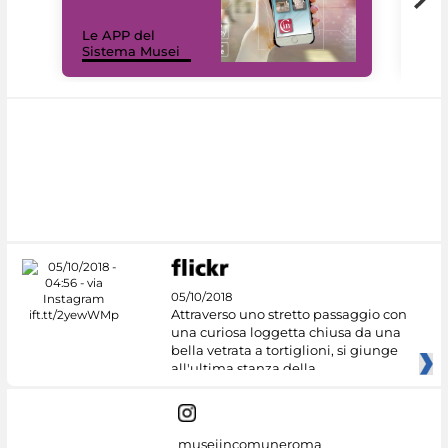
Il 
Le APP del
Mus
Sistema Musei
net
05/10/2018
Attraverso uno stretto passaggio con
una curiosa loggetta chiusa da una
bella vetrata a tortiglioni, si giunge
all'ultima stanza della
museiincomuneroma