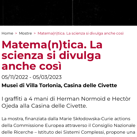
Home
>
Mostre
>
Matema(n)tica. La scienza si divulga anche così
Tu sei qui
Matema(n)tica. La
scienza si divulga
anche così
05/11/2022 - 05/03/2023
Musei di Villa Torlonia,
Casina delle Civette
I graffiti a 4 mani di Herman Normoid e Hectòr
Ojeda alla Casina delle Civette.
La mostra, finanziata dalla Marie Skłodowska-Curie actions
della Commissione Europea attraverso il Consiglio Nazionale
delle Ricerche – Istituto dei Sistemi Complessi, propone una