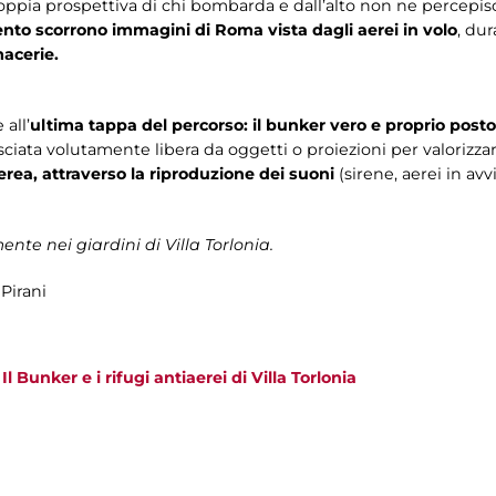
oppia prospettiva di chi bombarda e dall’alto non ne percepisce 
nto scorrono immagini di Roma vista dagli aerei in volo
, du
macerie.
 all’
ultima tappa del percorso: il bunker vero e proprio posto
asciata volutamente libera da oggetti o proiezioni per valorizzar
rea, attraverso la riproduzione dei suoni
(sirene, aerei in av
ente nei giardini di Villa Torlonia.
Pirani
>
Il Bunker e i rifugi antiaerei di Villa Torlonia