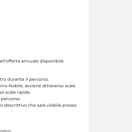
ll’offerta annuale disponibile.
tro durante il percorso.
ino Nobile, avviene attraverso scale
so scale ripide.
 percorso.
 descrittivo che sarà visibile presso
ortini.