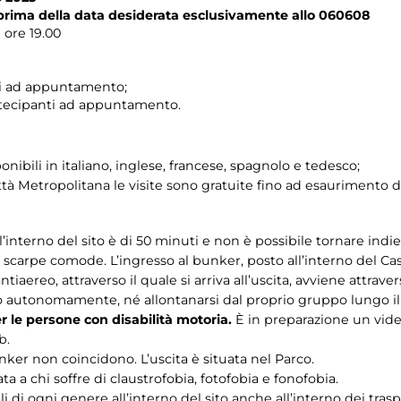
 prima della data desiderata esclusivamente allo 060608
e ore 19.00
ti ad appuntamento;
rtecipanti ad appuntamento.
onibili in italiano, inglese, francese, spagnolo e tedesco;
tà Metropolitana le visite sono gratuite fino ad esaurimento de
interno del sito è di 50 minuti e non è possibile tornare indie
carpe comode. L’ingresso al bunker, posto all’interno del Cas
antiaereo, attraverso il quale si arriva all’uscita, avviene attraver
to autonomamente, né allontanarsi dal proprio gruppo lungo il
er le persone con disabilità motoria.
È in preparazione un video
b.
unker non coincidono. L’uscita è situata nel Parco.
a a chi soffre di claustrofobia, fotofobia e fonofobia.
i di ogni genere all’interno del sito anche all’interno dei trasp