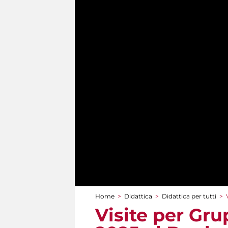
Home
>
Didattica
>
Didattica per tutti
>
Tu sei qui
Visite per Gru