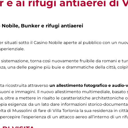
e ai rifugi antiaerei di V
 Nobile, Bunker e rifugi antiaerei
ker situati sotto il Casino Nobile aperte al pubblico con un n
perienziale.
 sistemazione, torna così nuovamente fruibile da romani e turi
tanza, una delle pagine più buie e drammatiche della città, col
a ricostruita attraverso
un allestimento fotografico e audio-v
 suoni e immagini. Il nuovo allestimento multimediale, basato 
 oltre a mettere in risalto le caratteristiche architettoniche 
pia esigenza: da un lato dare informazioni storico-documenta
di Mussolini di fare di Villa Torlonia la sua residenza in città, d
percepire l’esperienza di un attacco aereo all’interno di un rif