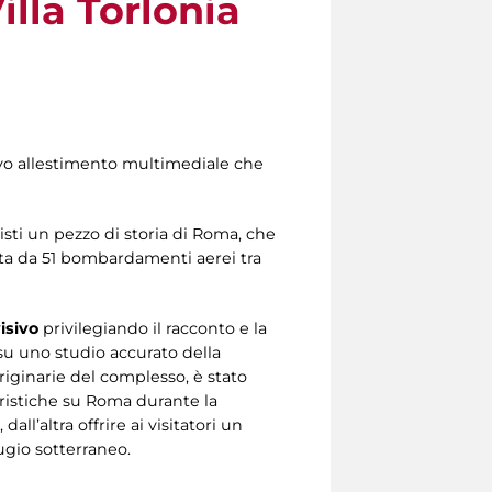
illa Torlonia
uovo allestimento multimediale che
sti un pezzo di storia di Roma, che
pita da 51 bombardamenti aerei tra
isivo
privilegiando il racconto e la
su uno studio accurato della
originarie del complesso, è stato
ristiche su Roma durante la
all’altra offrire ai visitatori un
ugio sotterraneo.