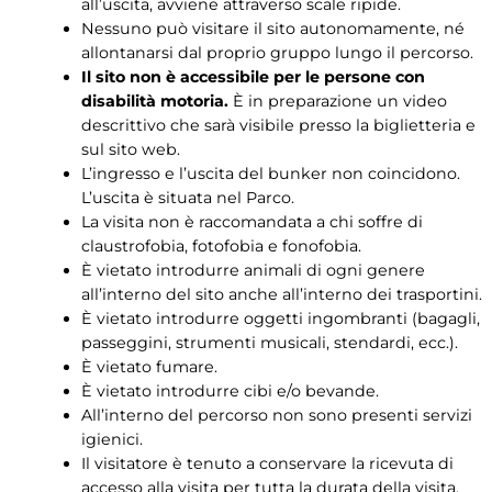
all’uscita, avviene attraverso scale ripide.
Nessuno può visitare il sito autonomamente, né
allontanarsi dal proprio gruppo lungo il percorso.
Il sito non è accessibile per le persone con
disabilità motoria.
È in preparazione un video
descrittivo che sarà visibile presso la biglietteria e
sul sito web.
L’ingresso e l’uscita del bunker non coincidono.
L’uscita è situata nel Parco.
La visita non è raccomandata a chi soffre di
claustrofobia, fotofobia e fonofobia.
È vietato introdurre animali di ogni genere
all’interno del sito anche all’interno dei trasportini.
È vietato introdurre oggetti ingombranti (bagagli,
passeggini, strumenti musicali, stendardi, ecc.).
È vietato fumare.
È vietato introdurre cibi e/o bevande.
All’interno del percorso non sono presenti servizi
igienici.
Il visitatore è tenuto a conservare la ricevuta di
accesso alla visita per tutta la durata della visita.