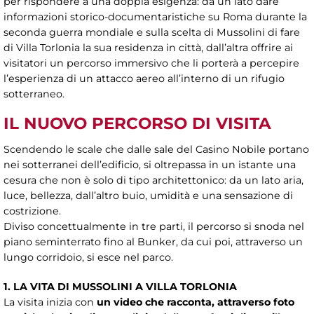
per rispondere a una doppia esigenza: da un lato dare
informazioni storico-documentaristiche su Roma durante la
seconda guerra mondiale e sulla scelta di Mussolini di fare
di Villa Torlonia la sua residenza in città, dall’altra offrire ai
visitatori un percorso immersivo che li porterà a percepire
l’esperienza di un attacco aereo all’interno di un rifugio
sotterraneo.
IL NUOVO PERCORSO DI VISITA
Scendendo le scale che dalle sale del Casino Nobile portano
nei sotterranei dell’edificio, si oltrepassa in un istante una
cesura che non è solo di tipo architettonico: da un lato aria,
luce, bellezza, dall’altro buio, umidità e una sensazione di
costrizione.
Diviso concettualmente in tre parti, il percorso si snoda nel
piano seminterrato fino al Bunker, da cui poi, attraverso un
lungo corridoio, si esce nel parco.
1. LA VITA DI MUSSOLINI A VILLA TORLONIA
La visita inizia con
un video che racconta, attraverso foto