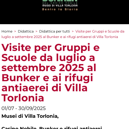
Home
>
Didattica
>
Didattica per tutti
>
Visite per Gruppi e Scuole da
Tu sei qui
luglio a settembre 2025 al Bunker e ai rifugi antiaerei di Villa Torlonia
Visite per Gruppi e
Scuole da luglio a
settembre 2025 al
Bunker e ai rifugi
antiaerei di Villa
Torlonia
01/07 - 30/09/2025
Musei di Villa Torlonia,
Casino Nobile, Bunker e rifugi antiaerei