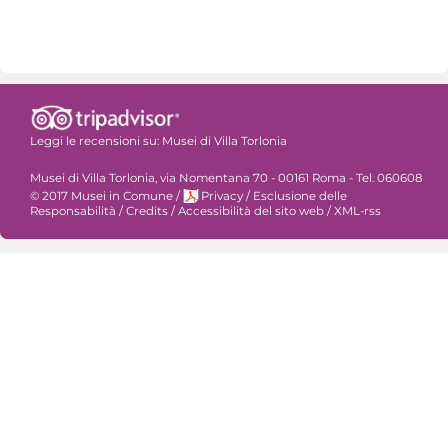
Leggi le recensioni su:
Musei di Villa Torlonia
Musei di Villa Torlonia, via Nomentana 70 - 00161 Roma - Tel. 060608
© 2017 Musei in Comune
/
Privacy
/
Esclusione delle
Responsabilità
/
Credits
/
Accessibilità del sito web
/
XML-rss