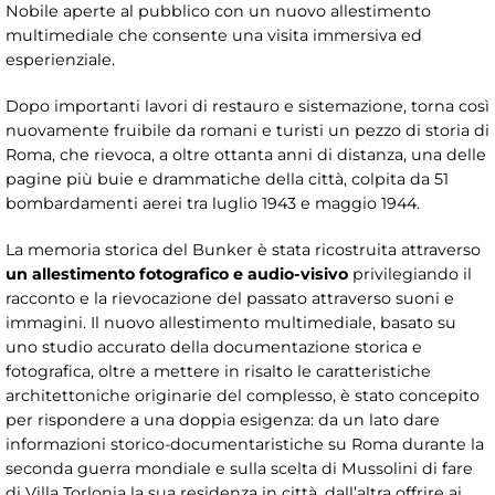
Nobile aperte al pubblico con un nuovo allestimento
multimediale che consente una visita immersiva ed
esperienziale.
Dopo importanti lavori di restauro e sistemazione, torna così
nuovamente fruibile da romani e turisti un pezzo di storia di
Roma, che rievoca, a oltre ottanta anni di distanza, una delle
pagine più buie e drammatiche della città, colpita da 51
bombardamenti aerei tra luglio 1943 e maggio 1944.
La memoria storica del Bunker è stata ricostruita attraverso
un allestimento fotografico e audio-visivo
privilegiando il
racconto e la rievocazione del passato attraverso suoni e
immagini. Il nuovo allestimento multimediale, basato su
uno studio accurato della documentazione storica e
fotografica, oltre a mettere in risalto le caratteristiche
architettoniche originarie del complesso, è stato concepito
per rispondere a una doppia esigenza: da un lato dare
informazioni storico-documentaristiche su Roma durante la
seconda guerra mondiale e sulla scelta di Mussolini di fare
di Villa Torlonia la sua residenza in città, dall’altra offrire ai