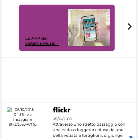
Il 
Le APP del
Mus
Sistema Musei
net
05/10/2018
Attraverso uno stretto passaggio con
una curiosa loggetta chiusa da una
bella vetrata a tortiglioni, si giunge