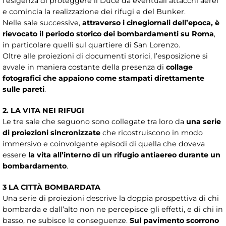
l’esigenza di proteggere il Duce da eventuali attacchi aerei
e comincia la realizzazione dei rifugi e del Bunker.
Nelle sale successive,
attraverso i cinegiornali dell’epoca, è
rievocato il periodo storico dei bombardamenti su Roma
,
in particolare quelli sul quartiere di San Lorenzo.
Oltre alle proiezioni di documenti storici, l’esposizione si
avvale in maniera costante della presenza di
collage
fotografici che appaiono come stampati direttamente
sulle pareti
.
2. LA VITA NEI RIFUGI
Le tre sale che seguono sono collegate tra loro da
una serie
di proiezioni sincronizzate
che ricostruiscono in modo
immersivo e coinvolgente episodi di quella che doveva
essere
la vita all’interno di un rifugio antiaereo durante un
bombardamento
.
3 LA CITTÀ BOMBARDATA
Una serie di proiezioni descrive la doppia prospettiva di chi
bombarda e dall’alto non ne percepisce gli effetti, e di chi in
basso, ne subisce le conseguenze.
Sul pavimento scorrono