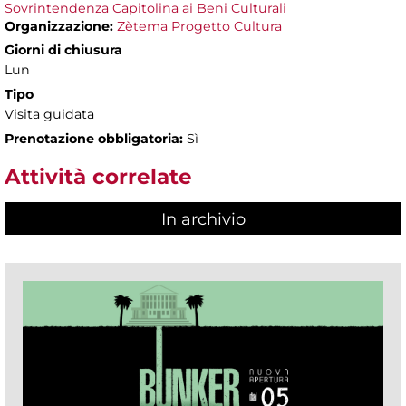
Sovrintendenza Capitolina ai Beni Culturali
Organizzazione:
Zètema Progetto Cultura
Giorni di chiusura
Lun
Tipo
Visita guidata
Prenotazione obbligatoria:
Sì
Attività correlate
In archivio