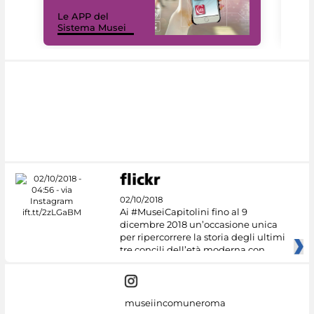
Il 
Le APP del
Mus
Sistema Musei
net
02/10/2018
Ai #MuseiCapitolini fino al 9
dicembre 2018 un’occasione unica
per ripercorrere la storia degli ultimi
tre concili dell’età moderna con
museiincomuneroma