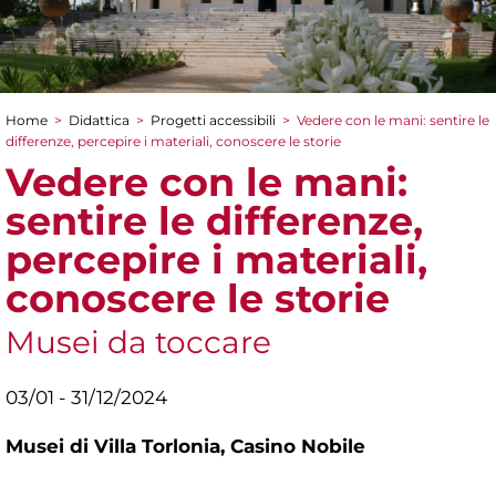
Home
>
Didattica
>
Progetti accessibili
>
Vedere con le mani: sentire le
Tu sei qui
differenze, percepire i materiali, conoscere le storie
Vedere con le mani:
sentire le differenze,
percepire i materiali,
conoscere le storie
Musei da toccare
03/01 - 31/12/2024
Musei di Villa Torlonia,
Casino Nobile