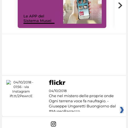
Il 
Le APP del
Mus
Sistema Musei
net
04/10/2018
Che nel mistero delle proprie onde
Ogni terrena voce fa naufragio. -
Giuseppe Ungaretti Buongiorno dal
#MuseoBarracco