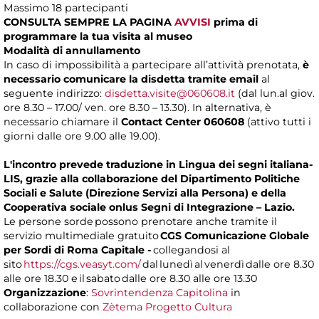
Massimo 18 partecipanti
CONSULTA SEMPRE LA PAGINA
AVVISI
prima di
programmare la tua visita al museo
Modalità di annullamento
In caso di impossibilità a partecipare all’attività prenotata,
è
necessario comunicare la disdetta tramite email
al
seguente indirizzo:
disdetta.visite@060608.it
(dal lun.al giov.
ore 8.30 – 17.00/ ven. ore 8.30 – 13.30). In alternativa, è
necessario chiamare il
Contact Center 060608
(attivo tutti i
giorni dalle ore 9.00 alle 19.00).
L'incontro prevede traduzione in Lingua dei segni italiana-
LIS, grazie alla collaborazione del Dipartimento Politiche
Sociali e Salute (Direzione Servizi alla Persona) e della
Cooperativa sociale onlus Segni di Integrazione – Lazio.
Le persone sorde possono prenotare anche tramite il
servizio multimediale gratuito
CGS Comunicazione Globale
per Sordi di Roma Capitale -
collegandosi al
sito
https://cgs.veasyt.com/
dal lunedì al venerdì dalle ore 8.30
alle ore 18.30 e il sabato dalle ore 8.30 alle ore 13.30
Organizzazione
:
Sovrintendenza Capitolina
in
collaborazione con
Zètema Progetto Cultura