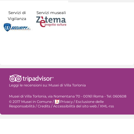
Servizi di
Servizi museali
Vigilanza
Leggi le recensioni su:
Musei di Villa Torlonia
Musei di Villa Torlonia, via Nomentana 70 - 00161 Roma - Tel. 060608
© 2017 Musei in Comune
/
Privacy
/
Esclusione delle
Responsabilità
/
Credits
/
Accessibilità del sito web
/
XML-rss