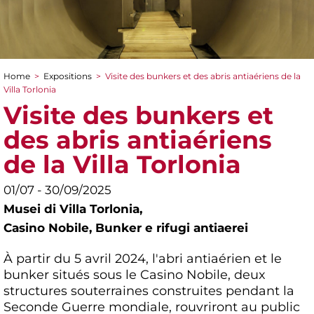
Home
>
Expositions
>
Visite des bunkers et des abris antiaériens de la
You are here
Villa Torlonia
Visite des bunkers et
des abris antiaériens
de la Villa Torlonia
01/07 - 30/09/2025
Musei di Villa Torlonia,
Casino Nobile, Bunker e rifugi antiaerei
À partir du 5 avril 2024, l'abri antiaérien et le
bunker situés sous le Casino Nobile, deux
structures souterraines construites pendant la
Seconde Guerre mondiale, rouvriront au public