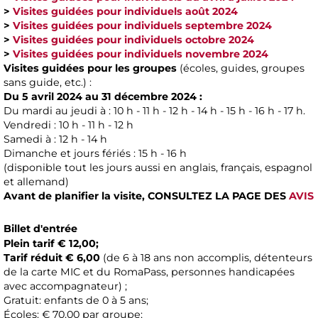
>
Visites guidées pour individuels août 2024
>
Visites guidées pour individuels septembre 2024
>
Visites guidées pour individuels octobre 2024
>
Visites guidées pour individuels novembre 2024
Visites guidées pour les groupes
(écoles, guides, groupes
sans guide, etc.) :
Du 5 avril 2024 au 31 décembre 2024 :
Du mardi au jeudi à : 10 h - 11 h - 12 h - 14 h - 15 h - 16 h - 17 h.
Vendredi : 10 h - 11 h - 12 h
Samedi à : 12 h - 14 h
Dimanche et jours fériés : 15 h - 16 h
(disponible tout les jours aussi en anglais, français, espagnol
et allemand)
Avant de planifier la visite,
CONSULTEZ LA PAGE DES
AVIS
Billet d'entrée
Plein tarif € 12,00;
Tarif réduit € 6,00
(de 6 à 18 ans non accomplis, détenteurs
de la carte MIC et du RomaPass, personnes handicapées
avec accompagnateur) ;
Gratuit: enfants de 0 à 5 ans;
Écoles: € 70,00 par groupe;