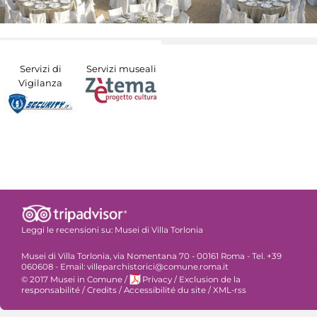
Servizi di
Servizi museali
Vigilanza
Leggi le recensioni su:
Musei di Villa Torlonia
Musei di Villa Torlonia, via Nomentana 70 - 00161 Roma - Tel. +39
060608 - Email: villeparchistorici@comune.roma.it
© 2017 Musei in Comune
/
Privacy
/
Exclusion de la
responsabilité
/
Credits
/
Accessibilité du site
/
XML-rss