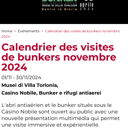
Home
>
Evénements
>
Calendrier des visites de bunkers novembre
You are here
2024
Calendrier des visites
de bunkers novembre
2024
01/11 - 30/11/2024
Musei di Villa Torlonia,
Casino Nobile, Bunker e rifugi antiaerei
L'abri antiaérien et le bunker situés sous le
Casino Nobile sont ouvert au public avec une
nouvelle présentation multimédia qui permet
une visite immersive et expérientielle.