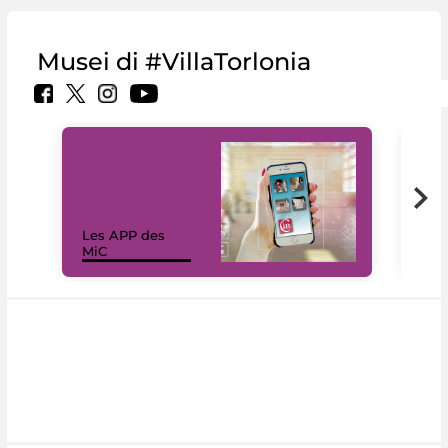
Musei di #VillaTorlonia
Les APP des
Les
MiC
rés