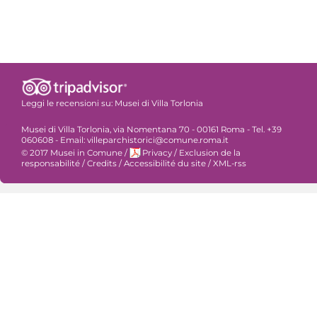
Leggi le recensioni su:
Musei di Villa Torlonia
Musei di Villa Torlonia, via Nomentana 70 - 00161 Roma - Tel. +39
060608 - Email: villeparchistorici@comune.roma.it
© 2017 Musei in Comune
/
Privacy
/
Exclusion de la
responsabilité
/
Credits
/
Accessibilité du site
/
XML-rss