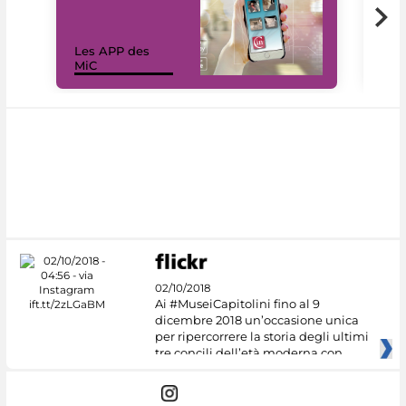
Les APP des
Les
MiC
rés
02/10/2018
Ai #MuseiCapitolini fino al 9
dicembre 2018 un’occasione unica
per ripercorrere la storia degli ultimi
tre concili dell’età moderna con