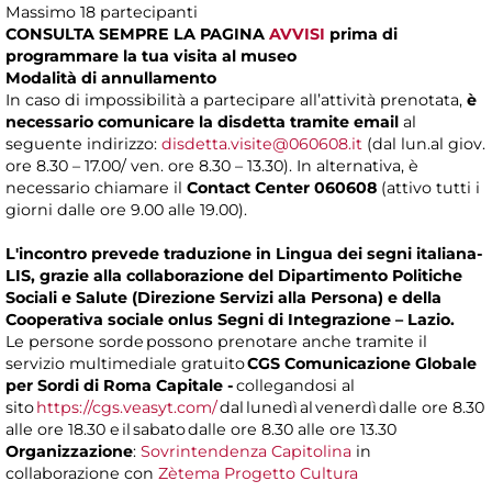
Massimo 18 partecipanti
CONSULTA SEMPRE LA PAGINA
AVVISI
prima di
programmare la tua visita al museo
Modalità di annullamento
In caso di impossibilità a partecipare all’attività prenotata,
è
necessario comunicare la disdetta tramite email
al
seguente indirizzo:
disdetta.visite@060608.it
(dal lun.al giov.
ore 8.30 – 17.00/ ven. ore 8.30 – 13.30). In alternativa, è
necessario chiamare il
Contact Center 060608
(attivo tutti i
giorni dalle ore 9.00 alle 19.00).
L'incontro prevede traduzione in Lingua dei segni italiana-
LIS, grazie alla collaborazione del Dipartimento Politiche
Sociali e Salute (Direzione Servizi alla Persona) e della
Cooperativa sociale onlus Segni di Integrazione – Lazio.
Le persone sorde possono prenotare anche tramite il
servizio multimediale gratuito
CGS Comunicazione Globale
per Sordi di Roma Capitale -
collegandosi al
sito
https://cgs.veasyt.com/
dal lunedì al venerdì dalle ore 8.30
alle ore 18.30 e il sabato dalle ore 8.30 alle ore 13.30
Organizzazione
:
Sovrintendenza Capitolina
in
collaborazione con
Zètema Progetto Cultura