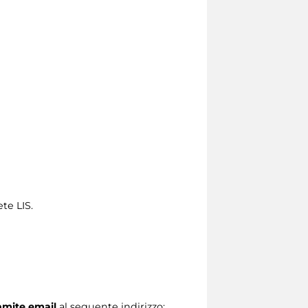
te LIS.
ramite email
al seguente indirizzo: