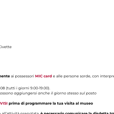
Civette
mente
ai possessori
MIC card
e alle persone sorde, con interpre
08 (tutti i giorni 9.00-19.00).
 possono aggiungersi anche il giorno stesso sul posto
VISI
prima di programmare la tua visita al museo
 all’attività prenotata,
è necessario comunicare la disdetta t