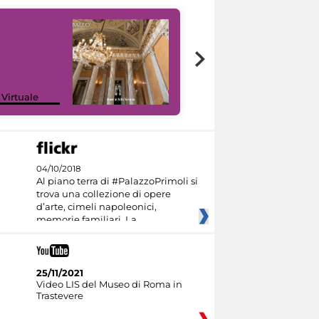
 Virtuale
I like MiC
04/10/2018
Al piano terra di #PalazzoPrimoli si
trova una collezione di opere
d’arte, cimeli napoleonici,
memorie familiari. La
25/11/2021
Video LIS del Museo di Roma in
Trastevere