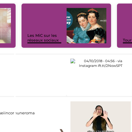
Les MiC sur les
réseaux sociaux
Tour
eiincomuneroma