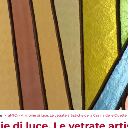
us
>
aMICi - Armonie di luce. Le vetrate artistiche della Casina delle Civette
e di luce. Le vetrate arti