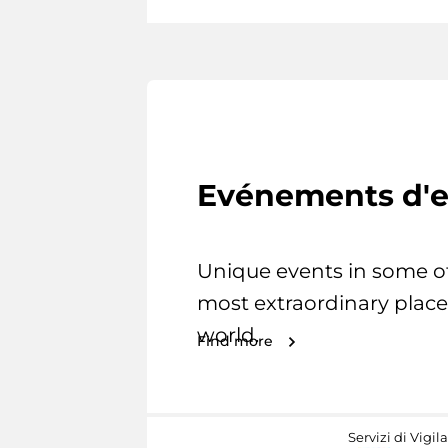
Evénements d'e
Unique events in some o
most extraordinary place
world.
Find more
Servizi di Vigil