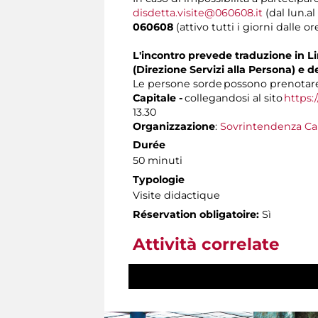
disdetta.visite@060608.it
(dal lun.al
060608
(attivo tutti i giorni dalle ore
L'incontro prevede traduzione in Lin
(Direzione Servizi alla Persona) e d
Le persone sorde possono prenotare 
Capitale -
collegandosi al sito
https:
13.30
Organizzazione
:
Sovrintendenza Ca
Durée
50 minuti
Typologie
Visite didactique
Réservation obligatoire:
Sì
Attività correlate