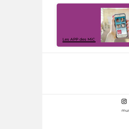
Les APP des MiC
mus