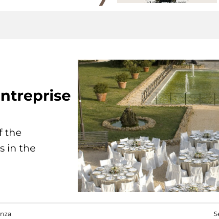
ntreprise
f the
s in the
anza
S