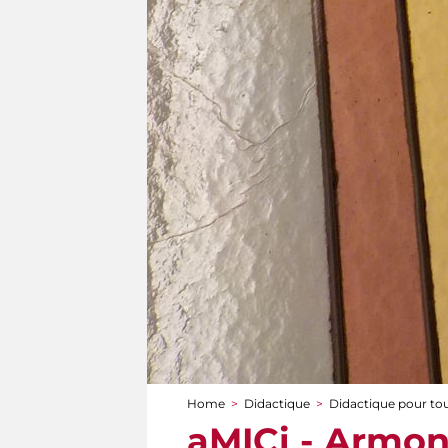
Home
>
Didactique
>
Didactique pour to
You are here
aMICi - Armoni