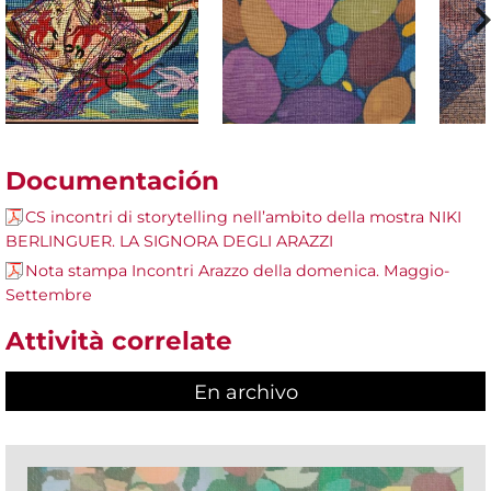
Documentación
CS incontri di storytelling nell’ambito della mostra NIKI
BERLINGUER. LA SIGNORA DEGLI ARAZZI
Nota stampa Incontri Arazzo della domenica. Maggio-
Settembre
Attività correlate
En archivo