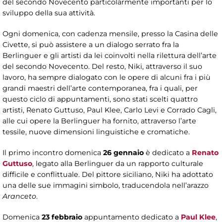
del secondo Novecento particolarmente importanti per lo
sviluppo della sua attività.
Ogni domenica, con cadenza mensile, presso la Casina delle
Civette, si può assistere a un dialogo serrato fra la
Berlinguer e gli artisti da lei coinvolti nella rilettura dell’arte
del secondo Novecento. Del resto, Niki, attraverso il suo
lavoro, ha sempre dialogato con le opere di alcuni fra i più
grandi maestri dell’arte contemporanea, fra i quali, per
questo ciclo di appuntamenti, sono stati scelti quattro
artisti, Renato Guttuso, Paul Klee, Carlo Levi e Corrado Cagli,
alle cui opere la Berlinguer ha fornito, attraverso l’arte
tessile, nuove dimensioni linguistiche e cromatiche.
Il primo incontro domenica
26 gennaio
è dedicato a
Renato
Guttuso
, legato alla Berlinguer da un rapporto culturale
difficile e conflittuale. Del pittore siciliano, Niki ha adottato
una delle sue immagini simbolo, traducendola nell’arazzo
Aranceto
.
Domenica
23 febbraio
appuntamento dedicato a
Paul Klee
,