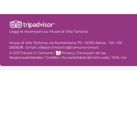
Leggi le recensioni su:
Musei di Villa Torlonia
Musei di Villa Torlonia, via Nomentana 70 - 00161 Roma - Tel. +39
060608 - Email: villeparchistorici@comune.roma.it
© 2017 Musei in Comune
/
Privacy
/
Exclusiòn de las
Responsabilidades
/
Credits
/
Accesibilidad del sitio web
/
XML-rss