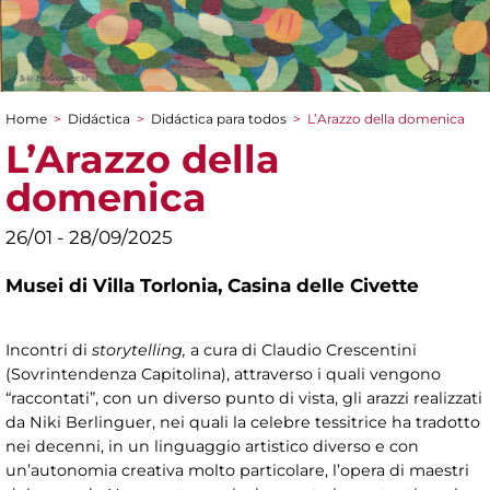
Home
>
Didáctica
>
Didáctica para todos
>
L’Arazzo della domenica
You are here
L’Arazzo della
domenica
26/01 - 28/09/2025
Musei di Villa Torlonia,
Casina delle Civette
Incontri di
storytelling,
a cura di Claudio Crescentini
(Sovrintendenza Capitolina), attraverso i quali vengono
“raccontati”, con un diverso punto di vista, gli arazzi realizzati
da Niki Berlinguer, nei quali la celebre tessitrice ha tradotto
nei decenni, in un linguaggio artistico diverso e con
un’autonomia creativa molto particolare, l’opera di maestri