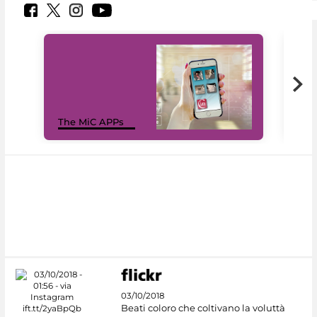
MiC
The MiC APPs
net
03/10/2018
Beati coloro che coltivano la voluttà