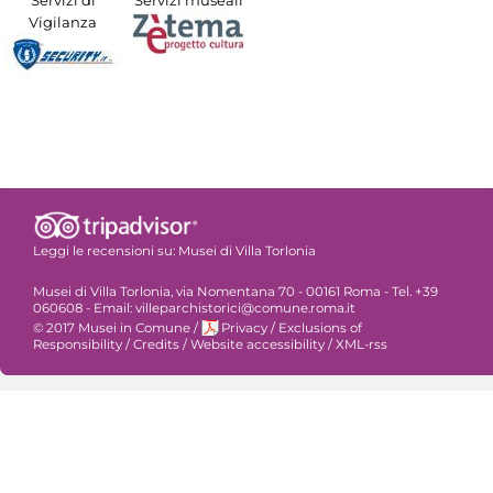
Vigilanza
Leggi le recensioni su:
Musei di Villa Torlonia
Musei di Villa Torlonia, via Nomentana 70 - 00161 Roma - Tel. +39
060608 - Email: villeparchistorici@comune.roma.it
© 2017 Musei in Comune
/
Privacy
/
Exclusions of
Responsibility
/
Credits
/
Website accessibility
/
XML-rss